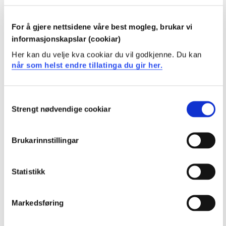
Obligatoriske emner
For å gjere nettsidene våre best mogleg, brukar vi
informasjonskapslar (cookiar)
KJE101
Her kan du velje kva cookiar du vil godkjenne. Du kan
når som helst endre tillatinga du gir her.
Instrumentell analyse
Semester: 3
10 sp
Consent
Strengt nødvendige cookiar
Selection
KJE102
Anvend strøymingslære
Brukarinnstillingar
Semester: 4
10 sp
Statistikk
KJE104
Markedsføring
Fysikalsk kjemi