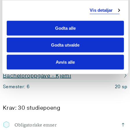
Semester: 4
10 sp
Vis detaljar
KJE116
Godta alle
Anvend fysikalsk kjemi
Semester: 4
10 sp
Godta utvalde
KJE150
Avvis alle
Bacheloroppgåve - Kjemi
Semester: 6
20 sp
Krav: 30 studiepoeng
Obligatoriske emner