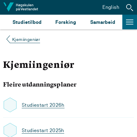
Hopp til innhald
English
Studietilbod
Forsking
Samarbeid
Kjemiingeniør
Kjemiingeniør
Fleire utdanningsplaner
Studiestart 2026h
Studiestart 2025h