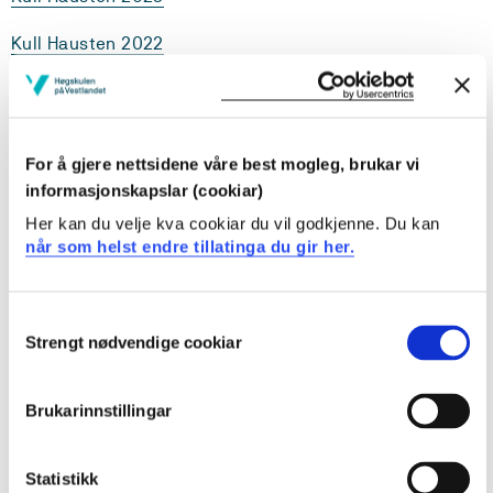
Kull Hausten 2022
Kull Hausten 2021
Kull Hausten 2020
For å gjere nettsidene våre best mogleg, brukar vi
Kull Hausten 2019
informasjonskapslar (cookiar)
Her kan du velje kva cookiar du vil godkjenne. Du kan
Kull Hausten 2018
når som helst endre tillatinga du gir her.
Kull Hausten 2017
Consent
Kull Hausten 2016
Strengt nødvendige cookiar
Selection
Kull Hausten 2015
Brukarinnstillingar
Kull Hausten 2014
Kull Hausten 2013
Statistikk