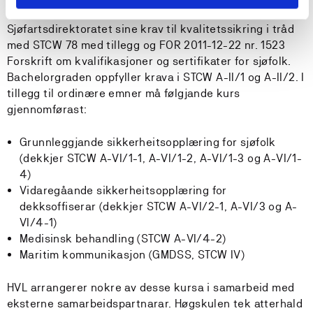
gjeldande krav. Utdanninga er underlagt
Sjøfartsdirektoratet sine krav til kvalitetssikring i tråd
med STCW 78 med tillegg og FOR 2011-12-22 nr. 1523
Forskrift om kvalifikasjoner og sertifikater for sjøfolk.
Bachelorgraden oppfyller krava i STCW A-II/1 og A-II/2. I
tillegg til ordinære emner må følgjande kurs
gjennomførast:
Grunnleggjande sikkerheitsopplæring for sjøfolk
(dekkjer STCW A-VI/1-1, A-VI/1-2, A-VI/1-3 og A-VI/1-
4)
Vidaregåande sikkerheitsopplæring for
dekksoffiserar (dekkjer STCW A-VI/2-1, A-VI/3 og A-
VI/4-1)
Medisinsk behandling (STCW A-VI/4-2)
Maritim kommunikasjon (GMDSS, STCW IV)
HVL arrangerer nokre av desse kursa i samarbeid med
eksterne samarbeidspartnarar. Høgskulen tek atterhald