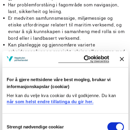
Har problemforståing i fagområde som navigasjon,
last, sikkerheit og leiing.
Er medviten samfunnsmessige, miljømessige og
etiske utfordringar relatert til maritim verksemd, og
evnar å sjå kunnskapen i samanheng med rolla si om
bord eller i landbasert verksemd.
Kan planleggje og gjennomføre varierte
arbeidsoppgåver og prosjekt, aleine eller saman med
andre, i tråd med etiske krav og retningslinjer.
Kan formidle maritim fagkunnskap, teoriar og
problemstillingar til ulike målgrupper, skriftleg og
munnleg, på norsk og engelsk.
For å gjere nettsidene våre best mogleg, brukar vi
Kan bidra i tverrfagleg arbeid og kan tilpasse eigen
informasjonskapslar (cookiar)
fagleg utøving og teameigenskapar til den aktuelle
Her kan du velje kva cookiar du vil godkjenne. Du kan
arbeidssituasjonen og arbeidstilhøva.
når som helst endre tillatinga du gir her.
Deltar aktivt i faglege diskusjonar og er i stand til å
dele kunnskapane og erfaringane sine med andre, for
på denne måten å bidra til utvikling av god praksis.
Consent
Kjenner til nytenking og innovasjonsprosessar i det
Strengt nødvendige cookiar
Selection