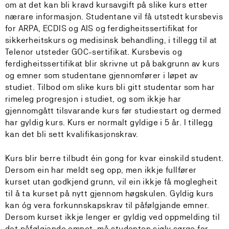
om at det kan bli kravd kursavgift på slike kurs etter
nærare informasjon. Studentane vil få utstedt kursbevis
for ARPA, ECDIS og AIS og ferdigheitssertifikat for
sikkerheitskurs og medisinsk behandling, i tillegg til at
Telenor utsteder GOC-sertifikat. Kursbevis og
ferdigheitssertifikat blir skrivne ut på bakgrunn av kurs
og emner som studentane gjennomfører i løpet av
studiet. Tilbod om slike kurs bli gitt studentar som har
rimeleg progresjon i studiet, og som ikkje har
gjennomgått tilsvarande kurs før studiestart og dermed
har gyldig kurs. Kurs er normalt gyldige i 5 år. I tillegg
kan det bli sett kvalifikasjonskrav.
Kurs blir berre tilbudt éin gong for kvar einskild student.
Dersom ein har meldt seg opp, men ikkje fullfører
kurset utan godkjend grunn, vil ein ikkje få moglegheit
til å ta kurset på nytt gjennom høgskulen. Gyldig kurs
kan óg vera forkunnskapskrav til påfølgjande emner.
Dersom kurset ikkje lenger er gyldig ved oppmelding til
det påfølgjande emnet, må studenten sjølv sørge for