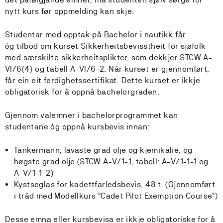
nytt kurs før oppmelding kan skje.
Studentar med opptak på Bachelor i nautikk får
óg tilbod om kurset Sikkerheitsbevisstheit for sjøfolk
med særskilte sikkerheitsplikter, som dekkjer STCW A-
VI/6(4) og tabell A-VI/6-2. Når kurset er gjennomført,
får ein eit ferdighetssertifikat. Dette kurset er ikkje
obligatorisk for å oppnå bachelorgraden.
Gjennom valemner i bachelorprogrammet kan
studentane óg oppnå kursbevis innan:
Tankermann, lavaste grad olje og kjemikalie, og
høgste grad olje (STCW A-V/1-1, tabell: A-V/1-1-1 og
A-V/1-1-2)
Kystseglas for kadettfarledsbevis, 48 t. (Gjennomført
i tråd med Modellkurs "Cadet Pilot Exemption Course")
Desse emna eller kursbevisa er ikkje obligatoriske for å