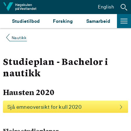
Hopp til innhald
English
Studietilbod
Forsking
Samarbeid
Nautikk
Studieplan - Bachelor i
nautikk
Hausten 2020
Sjå emneoversikt for kull 2020
Fleire studieplaner