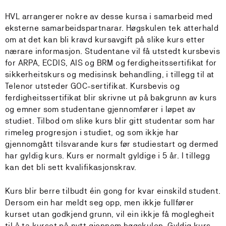
HVL arrangerer nokre av desse kursa i samarbeid med
eksterne samarbeidspartnarar. Høgskulen tek atterhald
om at det kan bli kravd kursavgift på slike kurs etter
nærare informasjon. Studentane vil få utstedt kursbevis
for ARPA, ECDIS, AIS og BRM og ferdigheitssertifikat for
sikkerheitskurs og medisinsk behandling, i tillegg til at
Telenor utsteder GOC-sertifikat. Kursbevis og
ferdigheitssertifikat blir skrivne ut på bakgrunn av kurs
og emner som studentane gjennomfører i løpet av
studiet. Tilbod om slike kurs blir gitt studentar som har
rimeleg progresjon i studiet, og som ikkje har
gjennomgått tilsvarande kurs før studiestart og dermed
har gyldig kurs. Kurs er normalt gyldige i 5 år. I tillegg
kan det bli sett kvalifikasjonskrav.
Kurs blir berre tilbudt éin gong for kvar einskild student.
Dersom ein har meldt seg opp, men ikkje fullfører
kurset utan godkjend grunn, vil ein ikkje få moglegheit
til å ta kurset på nytt gjennom høgskulen. Gyldig kurs