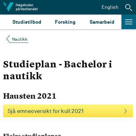
Hopp til innhald
English
Studietilbod
Forsking
Samarbeid
Nautikk
Studieplan - Bachelor i
nautikk
Hausten 2021
Sjå emneoversikt for kull 2021
Fleire studieplaner