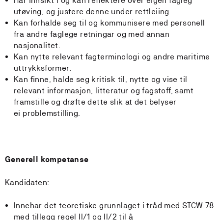
Har innsikt i og kan reflektere over eigen fagleg
utøving, og justere denne under rettleiing.
Kan forhalde seg til og kommunisere med personell
fra andre faglege retningar og med annan
nasjonalitet.
Kan nytte relevant fagterminologi og andre maritime
uttrykksformer.
Kan finne, halde seg kritisk til, nytte og vise til
relevant informasjon, litteratur og fagstoff, samt
framstille og drøfte dette slik at det belyser
ei problemstilling.
Generell kompetanse
Kandidaten:
Innehar det teoretiske grunnlaget i tråd med STCW 78
med tillegg regel II/1 og II/2 til å