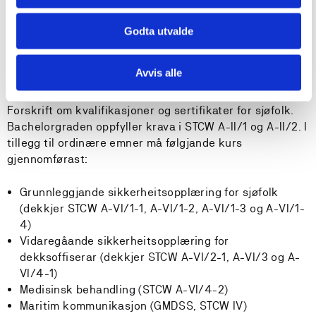
Krav til utdanninga, kurs og sertifikat
Høgskulen på Vestlandet (HVL) har ansvar for at
Godta utvalde
undervisninga er i tråd med Sjøfartsdirektoratet sine
gjeldande krav. Utdanninga er underlagt
Avvis alle
Sjøfartsdirektoratet sine krav til kvalitetssikring i tråd
med STCW 78 med tillegg og FOR 2011-12-22 nr. 1523
Forskrift om kvalifikasjoner og sertifikater for sjøfolk.
Bachelorgraden oppfyller krava i STCW A-II/1 og A-II/2. I
tillegg til ordinære emner må følgjande kurs
gjennomførast:
Grunnleggjande sikkerheitsopplæring for sjøfolk
(dekkjer STCW A-VI/1-1, A-VI/1-2, A-VI/1-3 og A-VI/1-
4)
Vidaregåande sikkerheitsopplæring for
dekksoffiserar (dekkjer STCW A-VI/2-1, A-VI/3 og A-
VI/4-1)
Medisinsk behandling (STCW A-VI/4-2)
Maritim kommunikasjon (GMDSS, STCW IV)