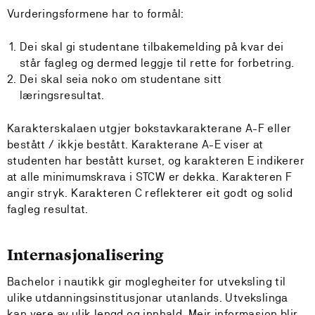
Vurderingsformene har to formål:
Dei skal gi studentane tilbakemelding på kvar dei
står fagleg og dermed leggje til rette for forbetring.
Dei skal seia noko om studentane sitt
læringsresultat.
Karakterskalaen utgjer bokstavkarakterane A-F eller
bestått / ikkje bestått. Karakterane A-E viser at
studenten har bestått kurset, og karakteren E indikerer
at alle minimumskrava i STCW er dekka. Karakteren F
angir stryk. Karakteren C reflekterer eit godt og solid
fagleg resultat.
Internasjonalisering
Bachelor i nautikk gir moglegheiter for utveksling til
ulike utdanningsinstitusjonar utanlands. Utvekslinga
kan vere av ulik lengd og innhald. Meir informasjon blir