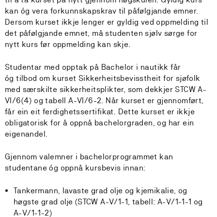
kan óg vera forkunnskapskrav til påfølgjande emner.
Dersom kurset ikkje lenger er gyldig ved oppmelding til
det påfølgjande emnet, må studenten sjølv sørge for
nytt kurs før oppmelding kan skje.
Studentar med opptak på Bachelor i nautikk får
óg tilbod om kurset Sikkerheitsbevisstheit for sjøfolk
med særskilte sikkerheitsplikter, som dekkjer STCW A-
VI/6(4) og tabell A-VI/6-2. Når kurset er gjennomført,
får ein eit ferdighetssertifikat. Dette kurset er ikkje
obligatorisk for å oppnå bachelorgraden, og har ein
eigenandel.
Gjennom valemner i bachelorprogrammet kan
studentane óg oppnå kursbevis innan:
Tankermann, lavaste grad olje og kjemikalie, og
høgste grad olje (STCW A-V/1-1, tabell: A-V/1-1-1 og
A-V/1-1-2)