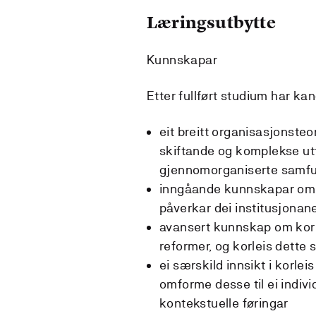
Læringsutbytte
Kunnskapar
Etter fullført studium har ka
eit breitt organisasjonsteo
skiftande og komplekse utfo
gjennomorganiserte samf
inngåande kunnskapar om ko
påverkar dei institusjonan
avansert kunnskap om korlei
reformer, og korleis dette 
ei særskild innsikt i korle
omforme desse til ei individ
kontekstuelle føringar