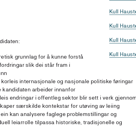
Kull Haus
Kull Haust
Kull Haus
ndidaten:
Kull Haus
retisk grunnlag for å kunne forstå
rdringar slik dei står fram i
unn
rleis internasjonale og nasjonale politiske føringar
e kandidaten arbeider innanfor
s endringar i offentleg sektor blir sett i verk gjenno
skaper særskilde kontekstar for utøving av leiing
is ein kan analysere faglege problemstillingar og
uell leiarrolle tilpassa historiske, tradisjonelle og