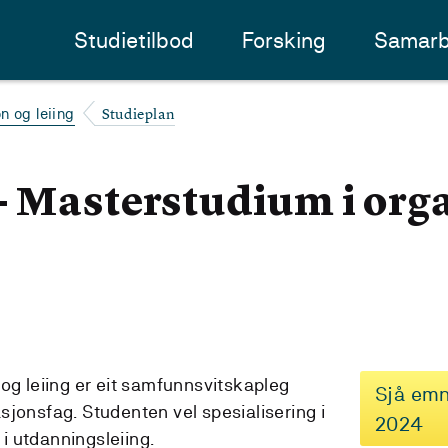
Studietilbod
Forsking
Samarb
Studieplan
n og leiing
- Masterstudium i org
og leiing er eit samfunnsvitskapleg
Sjå emn
sjonsfag. Studenten vel spesialisering i
2024
 i utdanningsleiing.