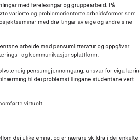
mlingar med førelesingar og gruppearbeid. På
øte varierte og problemorienterte arbeidsformer som
rosjektseminar med drøftingar av eige og andre sine
entane arbeide med pensumlitteratur og oppgåver.
 lærings- og kommunikasjonsplattform.
l sjølvstendig pensumgjennomgang, ansvar for eiga lærin
ilnærming til dei problemstillingane studentane vert
omførte virtuelt.
lom dei ulike emna, og er nærare skildra i dei enkelte