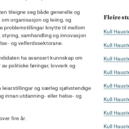
nten tileigne seg både generelle og
Fleire s
om organisasjon og leiing, og
e problemstillingar knytte til mellom
Kull Haus
, styring, samhandling og innovasjon
else- og velferdssektorane.
Kull Haus
kandidaten ha avansert kunnskap om
Kull Haus
av politiske føringar, lovverk og
Kull Haus
Kull Haus
leiarstillingar og særleg sjølvstendige
ning innan utdanning- eller helse- og
Kull Haust
Kull Haus
ver fire år.
Kull Haus