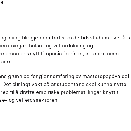
de
og leiing blir gjennomført som deltidsstudium over ått
ieretningar: helse- og velferdsleiing og
e emne er knytt til spesialiseringa, er andre emne
gane.
anne grunnlag for gjennomføring av masteroppgåva dei
. Det blir lagt vekt på at studentane skal kunne nytte
p til å drøfte empiriske problemstillingar knytt til
se- og velferdssektoren.