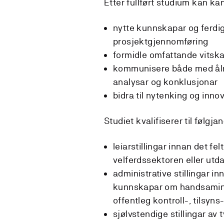
Etter fullført studium kan ka
nytte kunnskapar og ferdig
prosjektgjennomføring
formidle omfattande vitska
kommunisere både med ålme
analysar og konklusjonar
bidra til nytenking og inno
Studiet kvalifiserer til følgja
leiarstillingar innan det fe
velferdssektoren eller ut
administrative stillingar in
kunnskapar om handsaming a
offentleg kontroll-, tilsyns
sjølvstendige stillingar av 