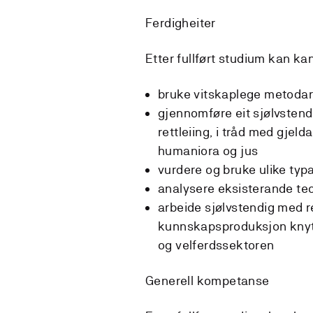
Ferdigheiter
Etter fullført studium kan ka
bruke vitskaplege metodar 
gjennomføre eit sjølvstend
rettleiing, i tråd med gje
humaniora og jus
vurdere og bruke ulike typ
analysere eksisterande teo
arbeide sjølvstendig med r
kunnskapsproduksjon knytt 
og velferdssektoren
Generell kompetanse