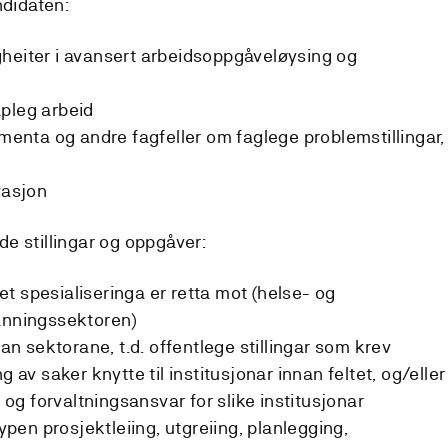
ndidaten:
heiter i avansert arbeidsoppgåveløysing og
pleg arbeid
nta og andre fagfeller om faglege problemstillingar,
vasjon
nde stillingar og oppgåver:
ltet spesialiseringa er retta mot (helse- og
danningssektoren)
nan sektorane, t.d. offentlege stillingar som krev
v saker knytte til institusjonar innan feltet, og/eller
- og forvaltningsansvar for slike institusjonar
typen prosjektleiing, utgreiing, planlegging,