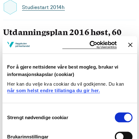
Studiestart 2014h
Utdanningsplan 2016 høst, 60
studiepoeng
Oversikt
For å gjere nettsidene våre best mogleg, brukar vi
informasjonskapslar (cookiar)
Krav: 60 studiepoeng
Her kan du velje kva cookiar du vil godkjenne. Du kan
når som helst endre tillatinga du gir her.
Obligatoriske emner
Consent
Strengt nødvendige cookiar
PPU1
Selection
Leiing av læreprosessar - leiing av lærings-
Brukarinnstillingar