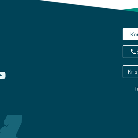
Ko
Kri
T