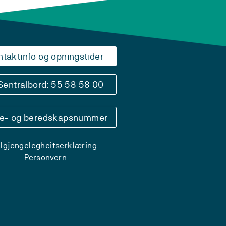
ntaktinfo og opningstider
Sentralbord: 55 58 58 00
se- og beredskapsnummer
ilgjengelegheitserklæring
Personvern