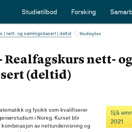
Studietilbod
Forsking
Samarb
Studieplan
s | nett- og samlingsbasert | deltid
- Realfagskurs nett- o
ert (deltid)
 matematikk og fysikk som kvalifiserer
Sjå emn
ngeniørstudium i Noreg. Kurset blir
2021
in kombinasjon av nettundervisning og