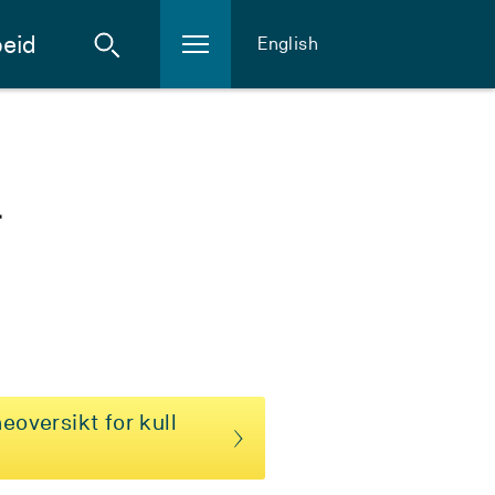
eid
English
g
eoversikt for kull