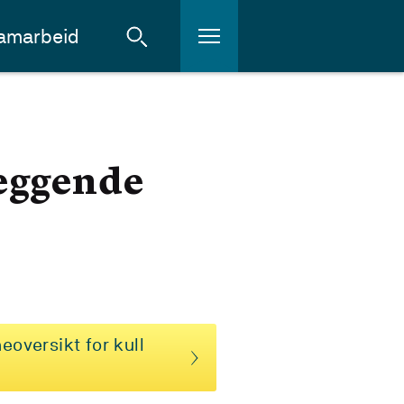
amarbeid
leggende
eoversikt for kull