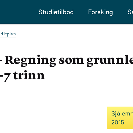
Studietilbod
Forsking
S
udieplan
 - Regning som grunn
 -7 trinn
Sjå emn
2015