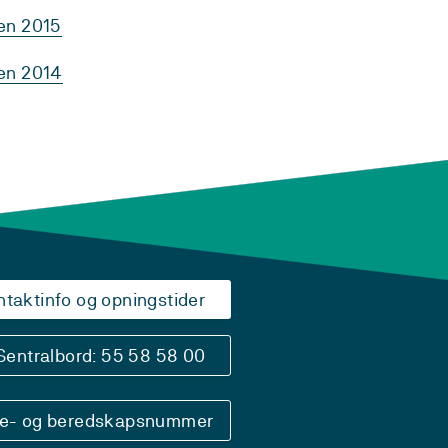
ten 2015
ten 2014
ntaktinfo og opningstider
Sentralbord: 55 58 58 00
se- og beredskapsnummer