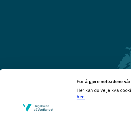
For å gjere nettsidene vå
Her kan du velje kva cook
Førde
her.
Sogndal
Bergen
Stord
Haugesund