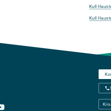
Kull Haus
Kull Haus
Ko
Kri