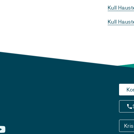
Kull Haus
Kull Haus
Ko
Kri