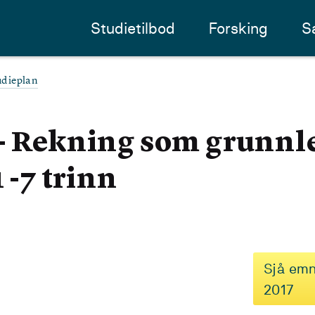
Studietilbod
Forsking
S
udieplan
 - Rekning som grunn
1 -7 trinn
Sjå emn
2017