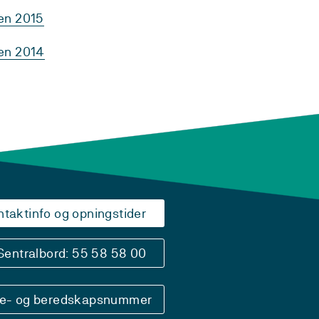
ten 2015
ten 2014
ntaktinfo og opningstider
Sentralbord: 55 58 58 00
se- og beredskapsnummer