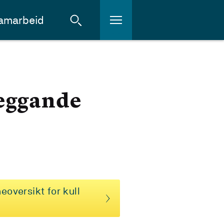
amarbeid
leggande
eoversikt for kull