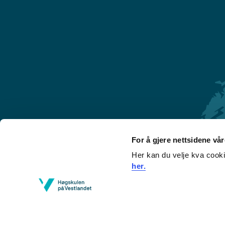
For å gjere nettsidene vå
Her kan du velje kva cook
Førde
her.
Sogndal
Bergen
Stord
Haugesund