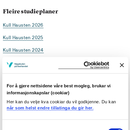
Fleire studieplaner
Kull Hausten 2026
Kull Hausten 2025
Kull Hausten 2024
Kull Hausten 2023
Kull Hausten 2022
For å gjere nettsidene våre best mogleg, brukar vi
Kull Hausten 2021
informasjonskapslar (cookiar)
Kull Hausten 2020
Her kan du velje kva cookiar du vil godkjenne. Du kan
når som helst endre tillatinga du gir her.
Vidareutdanning spesialpedagogikk i barnehage.
Consent