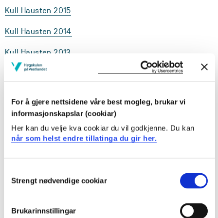
Kull Hausten 2015
Kull Hausten 2014
Kull Hausten 2013
Behovet for pedagoger med spesialpedagogisk
For å gjere nettsidene våre best mogleg, brukar vi
kompetanse er stort på ulike opplæringsarenaer. Dette
informasjonskapslar (cookiar)
studiet gir deg en teoretisk og praksisorientert
innføring i tilpasset opplæring og spesialpedagogisk
Her kan du velje kva cookiar du vil godkjenne. Du kan
arbeid.
når som helst endre tillatinga du gir her.
Du får kompetanse som er relevant i arbeid med
tilpasset opplæring generelt og spesialpedagogiske
Consent
Strengt nødvendige cookiar
tiltak spesielt. Du kan ta på deg faglig ansvar for
Selection
planlegging, gjennomføring og vurdering av
spesialpedagogisk tilrettelegging. Du blir også
Brukarinnstillingar
kvalifisert for veiledning av kollegaer, elever og