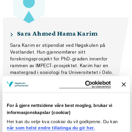
Sara Ahmed Hama Karim
Sara Karim er stipendiat ved Høgskulen på
Vestlandet. Hun gjennomfører sitt
forskningsprosjekt for PhD-graden innenfor
rammen av IMPECT-prosjektet. Karim har en
mastergrad i sosiologi fra Universitetet i Oslo.
Blant hennes forskningsinteresser er
migrasjon, transnasjonalisme, kurdisk identitet,
voksne migranters identitet, tilhørighet og
andrespråkslæring. Hun er arbeider nå med
For å gjere nettsidene våre best mogleg, brukar vi
datainnsamling til sin PhD-avhandling med
informasjonskapslar (cookiar)
arbeidstittelen «Kandidatenes perspektiver på
språk- og statsborgerprøvene i Norge og
Her kan du velje kva cookiar du vil godkjenne. Du kan
Danmark».
når som helst endre tillatinga du gir her.