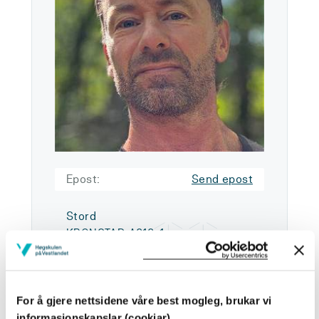
Epost:
Send epost
Stord
KRONSTAD A818-1
Last ned kontaktkort
For å gjere nettsidene våre best mogleg, brukar vi
informasjonskapslar (cookiar)