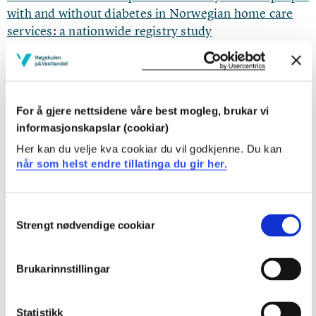
with and without diabetes in Norwegian home care
services: a nationwide registry study
Tonje Teigland, Jannicke Igland, Kjersti Marie Blytt, Johannes
Haltbakk, Kåre Inge Birkeland, Truls Østbye (2025)
BMC Geriatrics 2025 ;Volum 25.(1)
For å gjere nettsidene våre best mogleg, brukar vi
informasjonskapslar (cookiar)
Differences in causes of death and mortality risk
Her kan du velje kva cookiar du vil godkjenne. Du kan
among older people with and without diabetes in
når som helst endre tillatinga du gir her.
Norwegian home care services. A nationwide registry
study.
Consent
Tonje Teigland, Jannicke Igland, Kjersti Marie Blytt, Johannes
Strengt nødvendige cookiar
Haltbakk, Marit Graue, Kåre Inge Birkeland (2024)
Selection
Brukarinnstillingar
Brukerstyrte valg av diabetesoppfølging i
spesialisthelsetjenesten
Statistikk