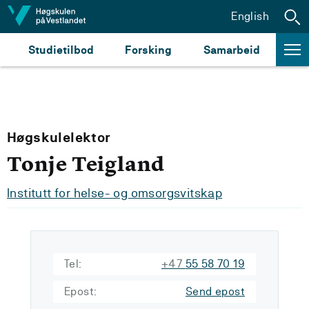
Hopp til innhald
English
Studietilbod
Forsking
Samarbeid
Høgskulelektor
Tonje Teigland
Institutt for helse- og omsorgsvitskap
Tel:
+47
55 58 70 19
Epost:
Send epost