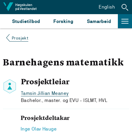
Hopp til innhald
English
Studietilbod
Forsking
Samarbeid
Prosjekt
Barnehagens matematikk
Prosjektleiar
Tamsin Jillian Meaney
Bachelor., master. og EVU - ISLMT, HVL
Prosjektdeltakar
Inge Olav Hauge