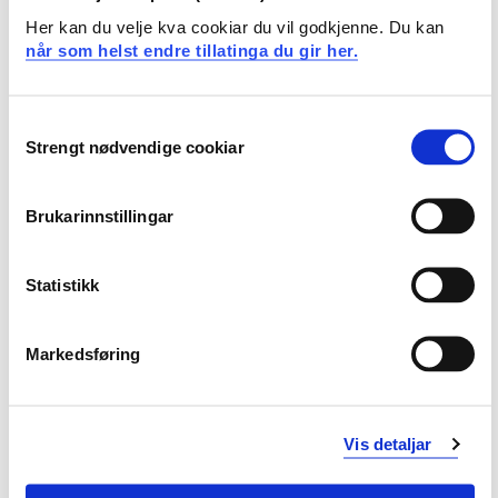
Her kan du velje kva cookiar du vil godkjenne. Du kan
når som helst endre tillatinga du gir her.
Prosjekteigar
Consent
Institutt for språk, litt.,mat. og tolk, Høgskulen på
Strengt nødvendige cookiar
Selection
Vestlandet
Prosjekttype
Brukarinnstillingar
Grunnforskning
Prosjektperiode
Statistikk
Februar 2015 - Juni 2018
Markedsføring
Sjå prosjektside i NVA for
Vis detaljar
publikasjonar med meir