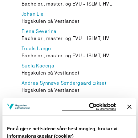
Bachelor., master. og EVU - ISLMT, HVL
Johan Lie
Høgskulen på Vestlandet
Elena Severina
Bachelor., master. og EVU - ISLMT, HVL
Troels Lange
Bachelor., master. og EVU - ISLMT, HVL
Suela Kacerja
Høgskulen på Vestlandet
Andrea Synnøve Søndergaard Eikset
Høgskulen på Vestlandet
Trude Fosse
Bachelor., master. og EVU - ISLMT, HVL
Magni Elen Hope Lossius
Bachelor., master. og EVU - ISLMT, HVL
For å gjere nettsidene våre best mogleg, brukar vi
informasjonskapslar (cookiar)