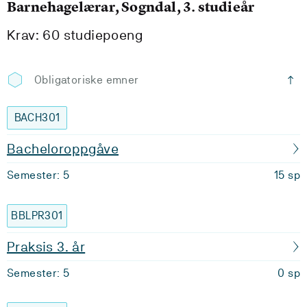
Barnehagelærar, Sogndal, 3. studieår
Krav: 60 studiepoeng
Obligatoriske emner
BACH301
Bacheloroppgåve
Semester: 5
15 sp
BBLPR301
Praksis 3. år
Semester: 5
0 sp