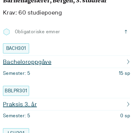
Barnehagelærer, Bergen, 3. studieår
Krav: 60 studiepoeng
Obligatoriske emner
BACH301
Bacheloroppgåve
Semester: 5
15 sp
BBLPR301
Praksis 3. år
Semester: 5
0 sp