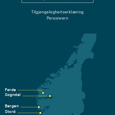
Tilgjengelegheitserklæring
Personvern
Førde
Sogndal
Bergen
Stord