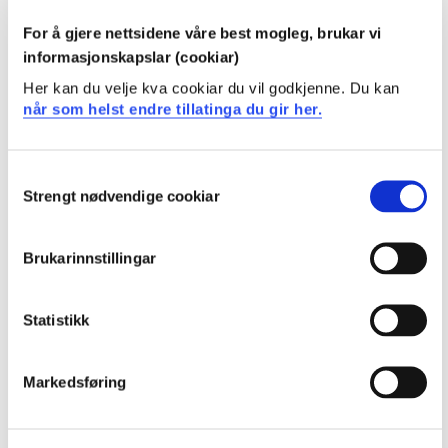
Semester: 5
15 sp
For å gjere nettsidene våre best mogleg, brukar vi
informasjonskapslar (cookiar)
BBLPR301
Her kan du velje kva cookiar du vil godkjenne. Du kan
når som helst endre tillatinga du gir her.
Praksis 3. år
Semester: 5
0 sp
Consent
Strengt nødvendige cookiar
Selection
LSU301
Brukarinnstillingar
Leiing, samarbeid og utviklingsarbeid
Semester: 5
15 sp
Statistikk
Barnehagelærar, Sogndal
Markedsføring
Krav: 180 studiepoeng