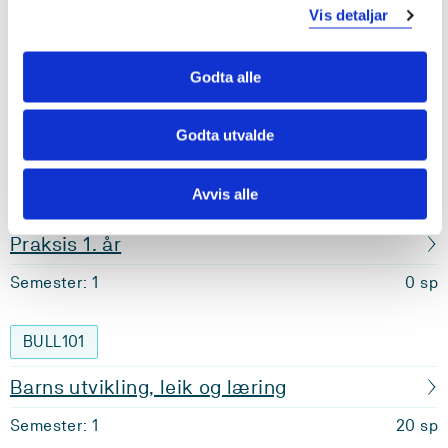
Vis detaljar
Barnehagelærar, Sogndal, 1. studieår
Krav: 60 studiepoeng
Godta alle
Godta utvalde
Obligatoriske emner
Avvis alle
BBLPR101
Praksis 1. år
Semester: 1
0 sp
BULL101
Barns utvikling, leik og læring
Semester: 1
20 sp