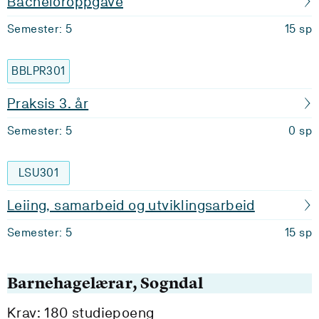
Bacheloroppgåve
Semester: 5
15 sp
BBLPR301
Praksis 3. år
Semester: 5
0 sp
LSU301
Leiing, samarbeid og utviklingsarbeid
Semester: 5
15 sp
Barnehagelærar, Sogndal
Krav: 180 studiepoeng