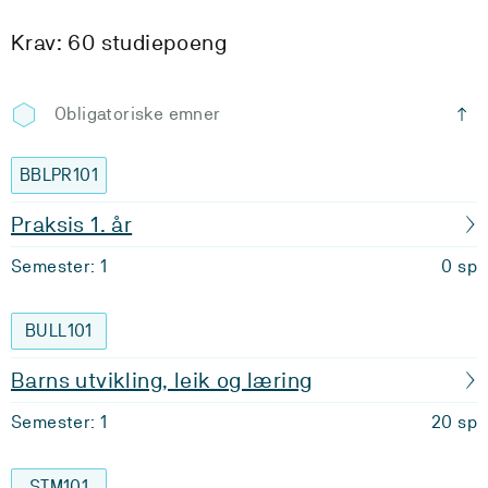
Krav: 60 studiepoeng
Obligatoriske emner
BBLPR101
Praksis 1. år
Semester: 1
0 sp
BULL101
Barns utvikling, leik og læring
Semester: 1
20 sp
STM101