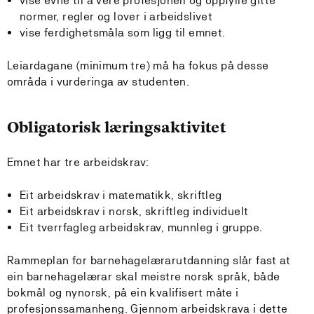
vise evne til å vere profesjonell og oppfylle gitte
normer, regler og lover i arbeidslivet
vise ferdighetsmåla som ligg til emnet.
Leiardagane (minimum tre) må ha fokus på desse
områda i vurderinga av studenten.
Obligatorisk læringsaktivitet
Emnet har tre arbeidskrav:
Eit arbeidskrav i matematikk, skriftleg
Eit arbeidskrav i norsk, skriftleg individuelt
Eit tverrfagleg arbeidskrav, munnleg i gruppe.
Rammeplan for barnehagelærarutdanning slår fast at
ein barnehagelærar skal meistre norsk språk, både
bokmål og nynorsk, på ein kvalifisert måte i
profesjonssamanheng. Gjennom arbeidskrava i dette