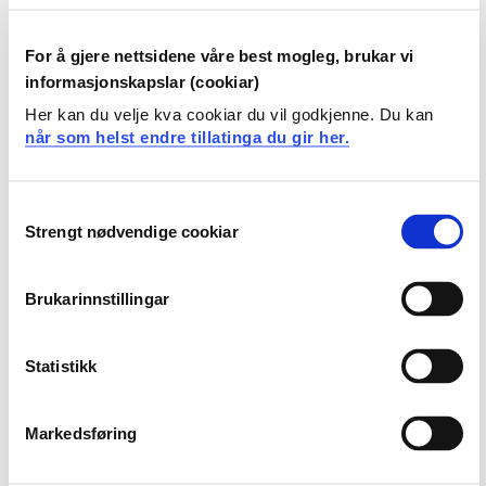
kan legge til rette for kvalitet og mangfald i barns
tekstopplevingar og lesefellesskap, også i eit
For å gjere nettsidene våre best mogleg, brukar vi
fleirkulturelt perspektiv
informasjonskapslar (cookiar)
kan rettleie, leie og kritisk reflektere over arbeidet
Her kan du velje kva cookiar du vil godkjenne. Du kan
med språk, tekst og matematikk i barnehagen
når som helst endre tillatinga du gir her.
Generell kompetanse
Consent
Kandidaten
Strengt nødvendige cookiar
Selection
kan delta aktivt og kritisk i barnehagefaglege
diskusjonar i samtida knytt til språk, tekst og
Brukarinnstillingar
matematikk
kan utøve pedagogisk leiing i arbeidet med å
Statistikk
inkludere og anerkjenne alle barn sine språklege,
tekstlege og matematiske erfaringar
kan bruke norsk munnleg og skriftleg i
Markedsføring
profesjonssamanheng