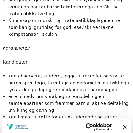
samtalen har for barns teksterfaringar, språk- og
matematikkutvikling
Kunnskap om norsk- og matematikkfaglege emne
som kan gi grunnlag for god lese/skrive/rekne-
kompetansar i skulen
Ferdigheiter
Kandidaten
kan observere, vurdere, legge til rette for og støtte
barns språklege, tekstlege og matematiske utvikling i
lys av den pedagogiske verksemda i barnehagen
er ein medviten språkleg rollemodell og ein
samtalepartnar som fremmer barn si aktive deltaking,
utvikling og danning
kan leggje til rette for eit inkluderande og variert
lekemiljø for matematisk og språkleg utforsking,
forteljing og høgtlesing