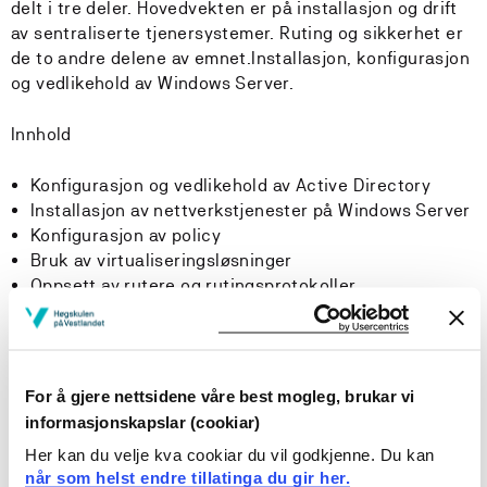
delt i tre deler. Hovedvekten er på installasjon og drift
av sentraliserte tjenersystemer. Ruting og sikkerhet er
de to andre delene av emnet.Installasjon, konfigurasjon
og vedlikehold av Windows Server.
Innhold
Konfigurasjon og vedlikehold av Active Directory
Installasjon av nettverkstjenester på Windows Server
Konfigurasjon av policy
Bruk av virtualiseringsløsninger
Oppsett av rutere og rutingsprotokoller
Konfigurasjon av trafikkfiltrering
Symmetrisk og asymmetrisk kryptering,
enveisfunksjoner
Anvendelse av kryptografi, herunder PKI (Public Key
For å gjere nettsidene våre best mogleg, brukar vi
Infrastructure) og sertifikater
informasjonskapslar (cookiar)
Her kan du velje kva cookiar du vil godkjenne. Du kan
Læringsutbytte
når som helst endre tillatinga du gir her.