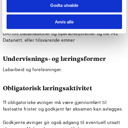
Endre konfigurasjonen i en ruter
Godta utvalde
Anbefalte forkunnskaper
Avvis alle
DAT103 Datamaskiner og operativsystemer og INF142
Datanett, eller tilsvarende emner
Undervisnings- og læringsformer
Labarbeid og forelesninger.
Obligatorisk læringsaktivitet
11 obligatoriske øvinger må være gjennomført til
fastsatte frister og godkjent før eksamen kan avlegges.
Godkjente øvinger gir også adgang til eventuell utsatt