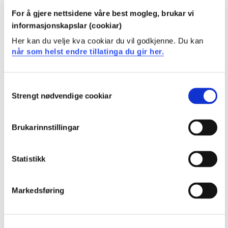
Kunnskaper
For å gjere nettsidene våre best mogleg, brukar vi
informasjonskapslar (cookiar)
Forklare de grunnleggende prinsippene i 3D-grafikk
Forklare virkemåten til relevant programkode
Her kan du velje kva cookiar du vil godkjenne. Du kan
når som helst endre tillatinga du gir her.
Ferdigheter
Consent
Utforme og skrive programkode for 3D-modeller
Strengt nødvendige cookiar
Finne fram i dokumentasjon for API og for
Selection
programvarebibliotek og kunne anvende dem
Brukarinnstillingar
Generell kompetanse
Formidle grunnleggende begreper i faget gjennom
Statistikk
presentasjon
Markedsføring
Krav til forkunnskaper
Ingen