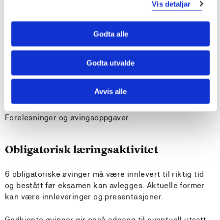
Vis detaljar
Anbefalte forkunnskaper
Godta alle
MAT100 eller MAT104 Grunnleggende matematikk,
DAT102 Algoritmer og datastrukturer og DAT105
Godta utvalde
Vidergående programmering eller tilsvarende.
Avvis alle
Undervisnings- og læringsformer
Forelesninger og øvingsoppgaver.
Obligatorisk læringsaktivitet
6 obligatoriske øvinger må være innlevert til riktig tid
og bestått før eksamen kan avlegges. Aktuelle former
kan være innleveringer og presentasjoner.
Godkjente øvinger gir også adgang til eventuell utsatt