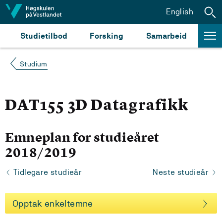
Hopp til innhald
English
Studietilbod
Forsking
Samarbeid
Studium
DAT155 3D Datagrafikk
Emneplan for studieåret
2018/2019
Tidlegare studieår
Neste studieår
Opptak enkeltemne