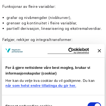
Funksjonar av fleire variablar:
grafar og nivåmengder (nivåkurver),
grenser og kontinuitet i fleire variablar,
partiell derivasjon, linearisering og ekstremalverdiar.
Følgjer, rekkjer og integraltransformer:
følgjer, rekkjer og konvergens,
potensrekkjerepresentasjonar og konvergensradius,
Taylorrekkjer,
Fourierrekkjer,
For å gjere nettsidene våre best mogleg, brukar vi
Laplacetransform.
informasjonskapslar (cookiar)
Her kan du velje kva cookiar du vil godkjenne. Du kan
når som helst endre tillatinga du gir her.
I tillegg til omgrepsforståing og reknemetodar, vert
logiske resonnement vektlagde, matematisk notasjon
Consent
og skriftleg framstilling av løysingar. Numeriske
Strengt nødvendige cookiar