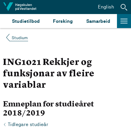
Hopp til innhald
English
Studietilbod
Forsking
Samarbeid
Studium
ING1021 Rekkjer og
funksjonar av fleire
variablar
Emneplan for studieåret
2018/2019
Tidlegare studieår