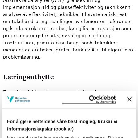
Abstrakte datatyper (ADT): grensesnitt og
implementasjon; tid og plasseffektivitet og teknikker til
analyse av effektivitet; teknikker til systematisk test;
unntakshåndtering; samlinger av elementer; referanser
og kjeda strukturer; stabel; kø og lister; rekursjon som
programmeringsteknikk; søkning og sortering;
trestrukturer; prioritetskø, haug; hash-teknikker;
mengder og ordbøker; grafer; bruk av ADT til algoritmisk
problemløsning.
Læringsutbytte
Etter å ha fullført dette emnet skal studenten kunne:
Kunnskaper
Beskrive kontrakten (interface) til standard
For å gjere nettsidene våre best mogleg, brukar vi
abstrakte datatyper
informasjonskapslar (cookiar)
Forklare oppbygging og virkemåte av grunnleggende