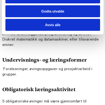
Krav til forkunnskaper
Ingen
Godta utvalde
Anbefalte forkunnskaper
Avvis alle
DAT100 Grunnleggende programmering og MAT101
Diskret matematikk og datamaskiner, eller tilsvarende
emner.
Undervisnings- og læringsformer
Forelesninger, øvingsoppgaver og prosjektarbeid i
grupper.
Obligatorisk læringsaktivitet
5 obligatoriske øvinger må være gjennomført til