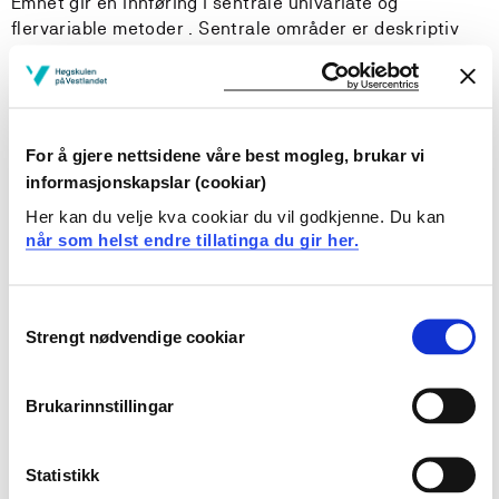
Emnet gir en innføring i sentrale univariate og
flervariable metoder . Sentrale områder er deskriptiv
statistikk, sannsynlighetsregning, hypotestesting,
konfidensintervall, varaiansanalyse, lineær regresjon,
forsøksplanlegging, optimering og latente variabler.
For å gjere nettsidene våre best mogleg, brukar vi
Læringsutbytte
informasjonskapslar (cookiar)
Her kan du velje kva cookiar du vil godkjenne. Du kan
Etter fullført emne KJE115 Statistikk og kjemometri vil
når som helst endre tillatinga du gir her.
studenten kunne:
Kunnskaper
Consent
Strengt nødvendige cookiar
Selection
Forklare grunnleggende deskriptive størrelser
Forklare fordelene med en multivariat eksperimentell
Brukarinnstillingar
design
Gjøre rede for antagelser og basisformler i lineær
regresjon og variansanalyse
Statistikk
Forklare metoder for optimering av en respons