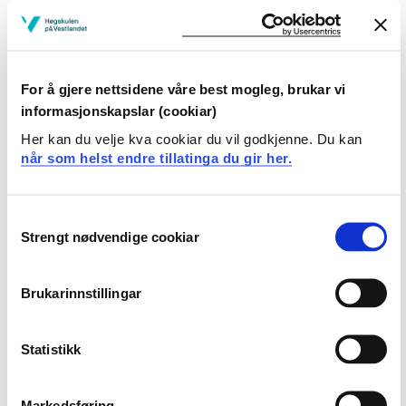
Læringsutbytte
Ved fullført emne MAS120 Produksjon og logistikk har
For å gjere nettsidene våre best mogleg, brukar vi
studenten følgende kvalifikasjoner:
informasjonskapslar (cookiar)
Her kan du velje kva cookiar du vil godkjenne. Du kan
Kunnskaper
når som helst endre tillatinga du gir her.
forståelse for ulike produksjonsformer og
logistikkprosesser.
Consent
ser sammenhengen mellom produksjon og logistikk
Strengt nødvendige cookiar
Selection
samt forsyningskjedestyring.
Brukarinnstillingar
Ferdigheter
Kan analysere produksjon og logistikkproblematikk.
Statistikk
Kan løse praktiske problemstillinger.
Generell kompetanse
Markedsføring