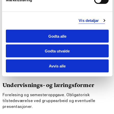
Kan løse produksjon og logistikkoppgaver samt å se
disse i en sammenheng.
Vis detaljar
Krav til forkunnskaper
Godta alle
Ingen
Godta utvalde
Anbefalte forkunnskaper
Avvis alle
MAS109 Maskindeler
Undervisnings- og læringsformer
Forelesing og semesteroppgave. Obligatorisk
tilstedeværelse ved gruppearbeid og eventuelle
presentasjoner.