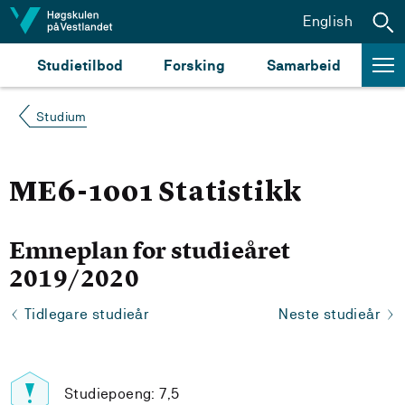
Hopp til innhald
English
Studietilbod
Forsking
Samarbeid
Studium
ME6-1001 Statistikk
Emneplan for studieåret
2019/2020
Tidlegare studieår
Neste studieår
Studiepoeng: 7,5