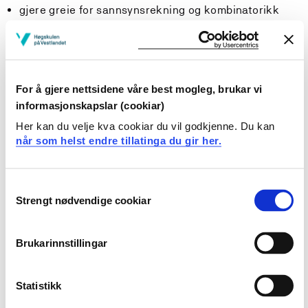
gjere greie for sannsynsrekning og kombinatorikk
gjere greie for bruken av beskrivande statistikk
kunne gjere greie for hypotesetesting
og konfidensintevall
For å gjere nettsidene våre best mogleg, brukar vi
Ferdigheiter:
informasjonskapslar (cookiar)
Studenten kan
Her kan du velje kva cookiar du vil godkjenne. Du kan
når som helst endre tillatinga du gir her.
gjennomføre statistiske testar ved hjelp av tabellar
gjennomføre statistiske testar ved hjelp av SPSS
nytte både parametriske og ikkje-parametriske
Consent
Strengt nødvendige cookiar
metodar for å analysere eit kvantitativt datamateriale
Selection
utføre enkel sannsynsrekning
tolke datautskrifter i emnet statistikk
Brukarinnstillingar
gjennomføre datainnsamlingar og analysere data
Generell kompetanse:
Statistikk