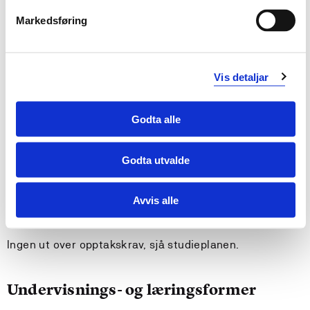
Studenten
Markedsføring
Forstår parametrisk og ikkje parametrisk statistikk
forstår prinsippet med statistiske testar
kan lese vitskapelege artiklar der statistikk vert
Vis detaljar
nytta som metode
forstår sterke og svake sider ved statistiske analyser
Godta alle
Krav til forkunnskapar
Godta utvalde
Ingen ut over opptakskrav, sjå studieplanen.
Avvis alle
Tilrådde forkunnskapar
Ingen ut over opptakskrav, sjå studieplanen.
Undervisnings- og læringsformer