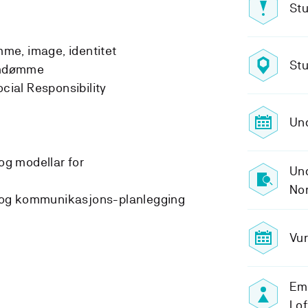
Stu
me, image, identitet
Stu
omdømme
ial Responsibility
Und
g modellar for
Und
No
 og kommunikasjons-planlegging
Vur
Em
Lo