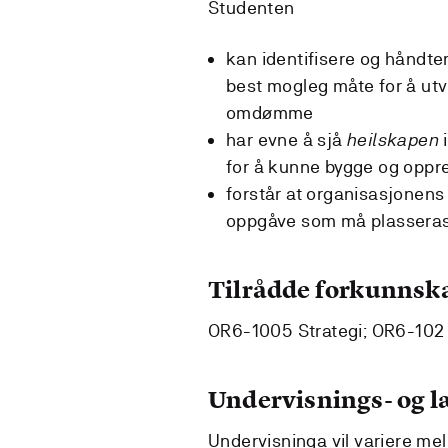
Studenten
kan identifisere og håndte
best mogleg måte for å utv
omdømme
har evne å sjå
heilskapen
for å kunne bygge og oppr
forstår at organisasjonen
oppgåve som må plasserast 
Tilrådde forkunnsk
OR6-1005 Strategi; OR6-102
Undervisnings- og 
Undervisninga vil variere me