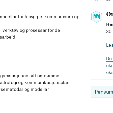
O
odellar for å byggje, kommunisere og
He
 verktøy og prosessar for de
30
sarbeid
Le
Du 
eks
ek
organisasjonen sitt omdømme
strategi og kommunikasjonsplan
lysemetodar og modellar
Pensum-