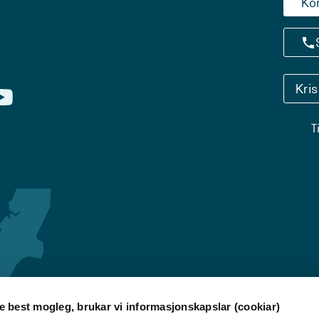
Ko
Kri
T
re best mogleg, brukar vi informasjonskapslar (cookiar)