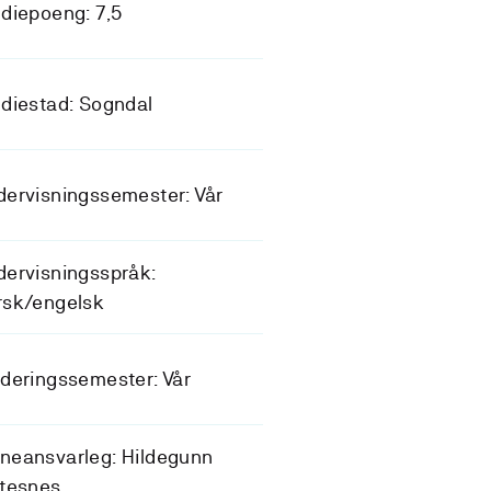
diepoeng: 7,5
diestad: Sogndal
ervisningssemester: Vår
ervisningsspråk:
rsk/engelsk
deringssemester: Vår
neansvarleg: Hildegunn
ftesnes