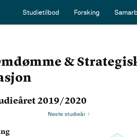
Studietilbod
Forsking
Samarb
Omdømme & Strategis
sjon
udieåret 2019/2020
Neste studieår
ing