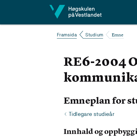
Hopp til innhald
Emne
Framsida
Studium
RE6-2004 
kommunika
Emneplan for st
Tidlegare studieår
Innhald og oppbygg