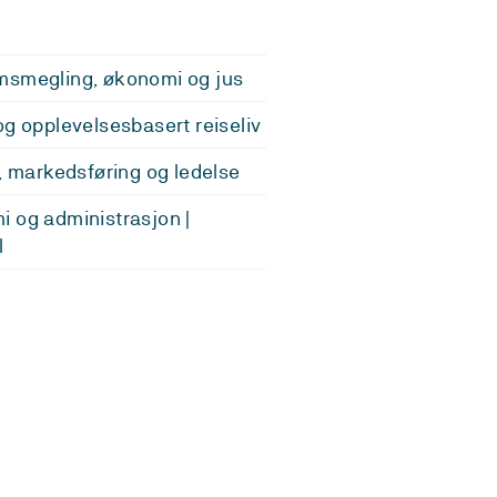
smegling, økonomi og jus
og opplevelsesbasert reiseliv
v, markedsføring og ledelse
 og administrasjon |
l