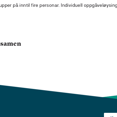
per på inntil fire personar. Individuell oppgåveløysin
eksamen