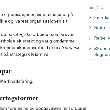
Inngår i:
re organisasjonen sine relasjonar på
Eiendom
ikle og ivareta organisasjonen sit
Natur- 
i det
strategiske
arbeidet som kreves
Reiseli
ettholde eit sterkt og varig omdømme.
s kommunikasjonsarbeid er ei
strategisk
Økonomi
på strategisk leiarnivå.
Sognda
apar
 Marknadsføring.
læringsformer
llom forelesing og oppgåveløysing i grupper.