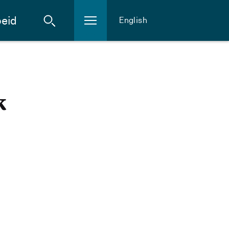
eid
English
k