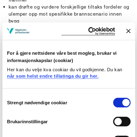
kan drøfte og vurdere forskjellige tiltaks fordeler og
ulemper opp mot spesifikke brannscenario innen
bygg
kan drøfte og vurdere ulike brannslukkesystem i
relasjon til ulike branntyper og
konstruksjonsmaterialer
har kunnskap om nasjonal og internasjonal regulering
For å gjere nettsidene våre best mogleg, brukar vi
og standarder innen bygningsmessig brannsikkerhet
informasjonskapslar (cookiar)
kan drøfte og vurdere muligheter og begrensninger
Her kan du velje kva cookiar du vil godkjenne. Du kan
ved bruken av standarder, regler og designverktøy
når som helst endre tillatinga du gir her.
- Ferdigheter Kandidaten:
Consent
kan utforme rømningsveier for sikker evakuering av
Strengt nødvendige cookiar
Selection
persongrupper med forskjellig handicap, og i
forskjellige bygg og anlegg (f.eks. bygg, båter,
tunneler)
Brukarinnstillingar
kan beregne og analysere transiente brannscenario
hvor konstruksjonen er utsatt for varme fra røyk og