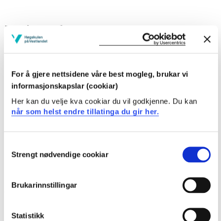
Læringsutbytte
Kunnskap:
For å gjere nettsidene våre best mogleg, brukar vi
Studenten
informasjonskapslar (cookiar)
har generelt kunnskap om kraftsystem,
Her kan du velje kva cookiar du vil godkjenne. Du kan
når som helst endre tillatinga du gir her.
grunnleggjande elektriske kretsar og magnetiske
forhold i dei elektriske kretsane
har brei kunnskap om forskjellige energiformer med
Consent
spesiell vekt på vasskraft og vindkraft
Strengt nødvendige cookiar
Selection
har kjennskap til HMS i planlegging og gjennomføring
av elkraftprosjekt og i den etterfølgjande driftsfasen
av fornybare energianlegg
Brukarinnstillingar
har kjennskap til konsesjonsprosessar
kjenner teknisk/økonomiske berekningar av prosjekt
knytt opp mot fornybar energi
Statistikk