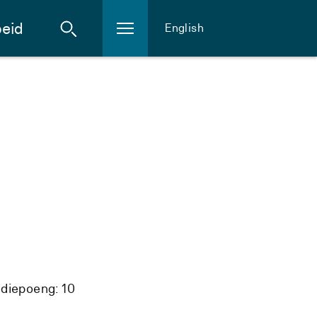
eid
English
diepoeng: 10