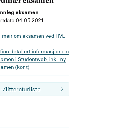
rdinær eksamen
nnleg eksamen
rtdato 04.05.2021
s meir om eksamen ved HVL
finn detaljert informasjon om
amen i Studentweb, inkl. ny
samen (kont)
/litteraturliste