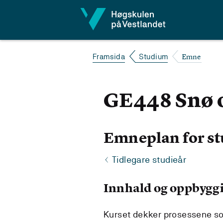
Hopp til innhald
Emne
Framsida
Studium
GE448 Snø 
Emneplan for st
Tidlegare studieår
Innhald og oppbygg
Kurset dekker prosessene som