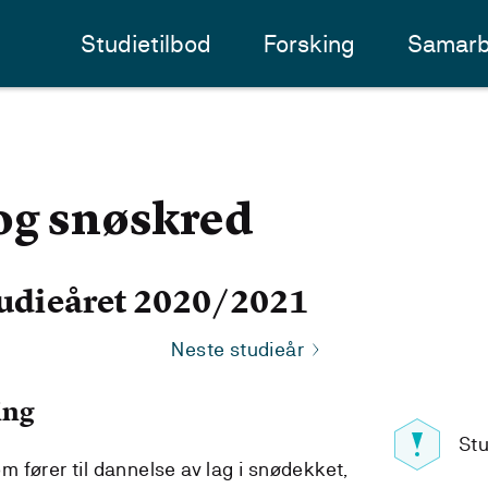
Studietilbod
Forsking
Samarb
og snøskred
udieåret 2020/2021
Neste studieår
ing
Stu
 fører til dannelse av lag i snødekket,