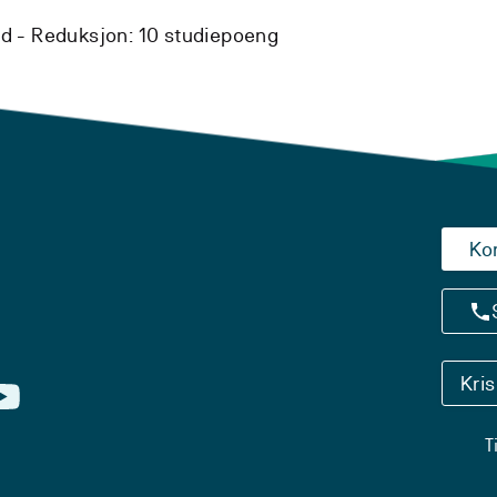
ed -
Reduksjon:
10 studiepoeng
Ko
Kri
T