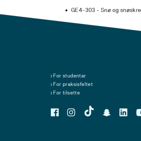
GE4-303 - Snø og snøskr
For studentar
For praksisfeltet
For tilsette