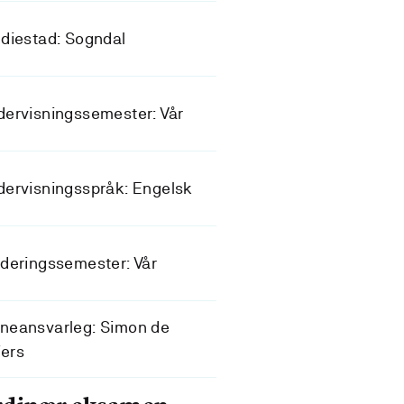
diestad: Sogndal
ervisningssemester: Vår
ervisningsspråk: Engelsk
deringssemester: Vår
neansvarleg: Simon de
liers