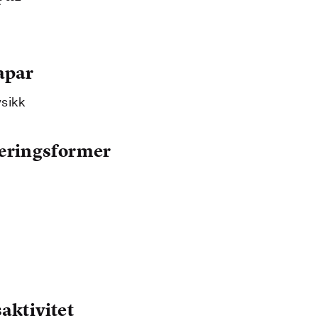
apar
ysikk
læringsformer
aktivitet