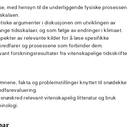
e, med hensyn til de underliggende fysiske prosesse
skalaen.
tiske argumenter i diskusjonen om utviklingen av
ange tidsskalaer, og som følge av endringer i klimaet.
spekter av relevante kilder for å løse spesifikke
redfarer og prosessene som forbinder dem.
vant forskningsresultater fra vitenskapelige tidsskrifte
emnene, fakta og problemstillinger knyttet til snødekke
edfarevaluering.
snøskred relevant vitenskapelig litteratur og bruk
inologi.
par