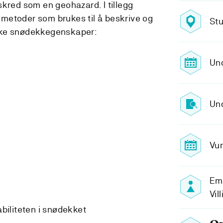
skred som en geohazard. I tillegg
metoder som brukes til å beskrive og
Stu
ske snødekkegenskaper:
Und
Und
Vur
Em
Vil
biliteten i snødekket