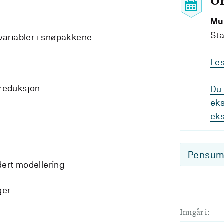
O
Mu
Sta
 variabler i snøpakkene
Le
 reduksjon
Du 
eks
ek
Pensum-
dert modellering
ger
Inngår i: