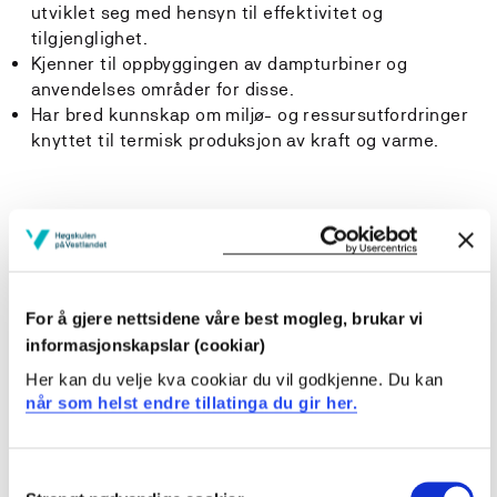
utviklet seg med hensyn til effektivitet og
tilgjenglighet.
Kjenner til oppbyggingen av dampturbiner og
anvendelses områder for disse.
Har bred kunnskap om miljø- og ressursutfordringer
knyttet til termisk produksjon av kraft og varme.
- Ferdigheter:
Studenten kan
For å gjere nettsidene våre best mogleg, brukar vi
informasjonskapslar (cookiar)
Her kan du velje kva cookiar du vil godkjenne. Du kan
Utføre dimensjonering for et nytt rør, finne trykktap
når som helst endre tillatinga du gir her.
eller maksimum strømningsmengde gjennom
eksisterende rør.
Consent
Dimensjonere rørsatsvarmeveksler med tanke på