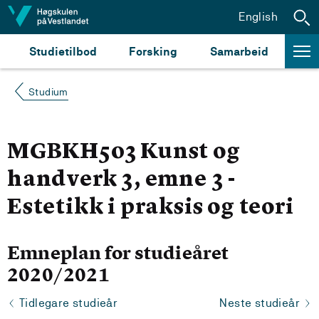
Hopp til innhald
English
Studietilbod
Forsking
Samarbeid
Studium
MGBKH503 Kunst og
handverk 3, emne 3 -
Estetikk i praksis og teori
Emneplan for studieåret
2020/2021
Tidlegare studieår
Neste studieår