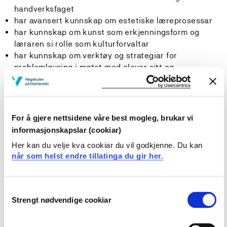
handverksfaget
har avansert kunnskap om estetiske læreprosessar
har kunnskap om kunst som erkjenningsform og
læraren si rolle som kulturforvaltar
har kunnskap om verktøy og strategiar for
problemløysing i møtet med elevar sitt og
eige skapande arbeid
har inngåande kunnskap
om fagrelevante skapande og estetiske
arbeidsformer sett i samanheng med barne- og
For å gjere nettsidene våre best mogleg, brukar vi
ungdomskultur
informasjonskapslar (cookiar)
Her kan du velje kva cookiar du vil godkjenne. Du kan
Ferdigheiter
når som helst endre tillatinga du gir her.
Kandidaten
Consent
kan analysere og vurdere læreprosessar innan
Strengt nødvendige cookiar
Selection
skapande arbeid i kunst og handverk og bruke
fagspesifikke omgrep og perspektiv