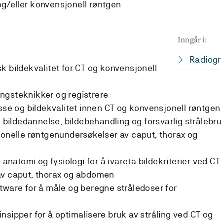
g/eller konvensjonell røntgen
Inngår i:
Radiogr
k bildekvalitet for CT og konvensjonell
ngsteknikker og registrere
 og bildekvalitet innen CT og konvensjonell røntgen
ildedannelse, bildebehandling og forsvarlig strålebr
jonelle røntgenundersøkelser av caput, thorax og
atomi og fysiologi for å ivareta bildekriterier ved CT
av caput, thorax og abdomen
tware for å måle og beregne stråledoser for
nsipper for å optimalisere bruk av stråling ved CT og