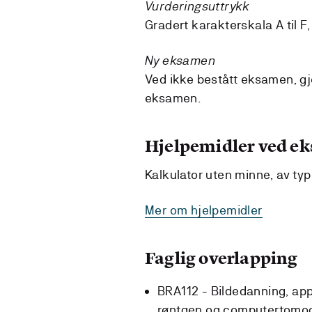
Vurderingsuttrykk
Gradert karakterskala A til F,
Ny eksamen
Ved ikke bestått eksamen, 
eksamen.
Hjelpemidler ved e
Kalkulator uten minne, av ty
Mer om hjelpemidler
Faglig overlapping
BRA112 - Bildedanning, ap
røntgen og computertomog