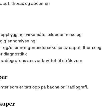
caput, thorax og abdomen
oppbygging, virkemåte, bildedannelse og
og gjennomlysning
- og/eller røntgenundersøkelse av caput, thorax og
er diagnostikk
adiografens ansvar knyttet til strålevern
per
ter som er tatt opp på bachelor i radiografi.
kaper