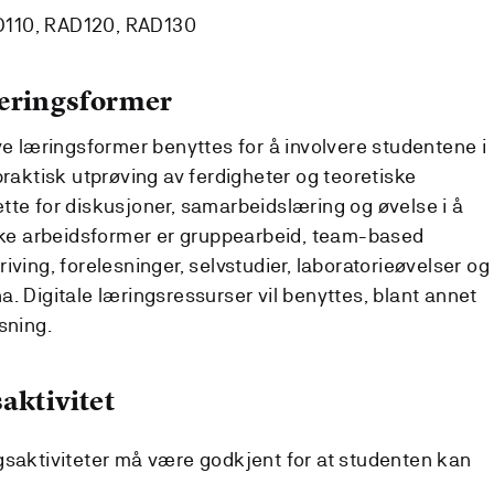
D110, RAD120, RAD130
læringsformer
ve læringsformer benyttes for å involvere studentene i
praktisk utprøving av ferdigheter og teoretiske
 rette for diskusjoner, samarbeidslæring og øvelse i å
like arbeidsformer er gruppearbeid, team-based
iving, forelesninger, selvstudier, laboratorieøvelser og
. Digitale læringsressurser vil benyttes, blant annet
sning.
aktivitet
gsaktiviteter må være godkjent for at studenten kan