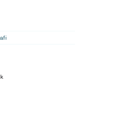
afi
uk