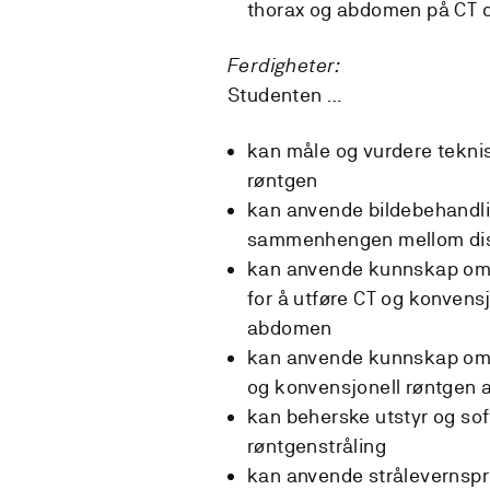
thorax og abdomen på CT o
Ferdigheter:
Studenten …
kan måle og vurdere teknis
røntgen
kan anvende bildebehandli
sammenhengen mellom disse
kan anvende kunnskap om b
for å utføre CT og konvens
abdomen
kan anvende kunnskap om an
og konvensjonell røntgen 
kan beherske utstyr og sof
røntgenstråling
kan anvende strålevernspri