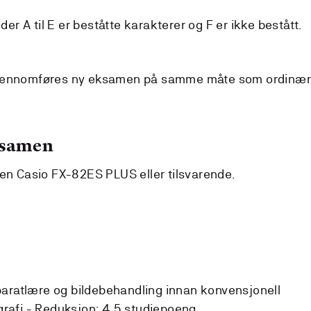
 der A til E er beståtte karakterer og F er ikke bestått.
gjennomføres ny eksamen på samme måte som ordinæ
ksamen
pen Casio FX-82ES PLUS eller tilsvarende.
paratlære og bildebehandling innan konvensjonell
rafi -
Reduksjon:
4,5 studiepoeng