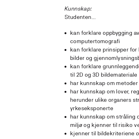
Kunnskap:
Studenten…
kan forklare oppbygging av 
computertomografi
kan forklare prinsipper fo
bilder og gjennomlysningsb
kan forklare grunnleggende
til 2D og 3D bildemateriale
har kunnskap om metoder f
har kunnskap om lover, regl
herunder ulike organers st
yrkeseksponerte
har kunnskap om stråling o
miljø og kjenner til risiko 
kjenner til bildekriteriene