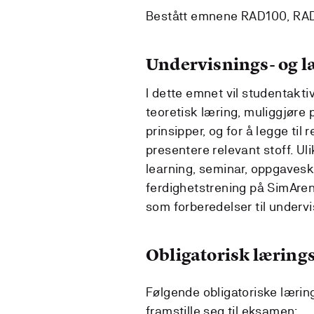
Bestått emnene RAD100, RA
Undervisnings- og 
I dette emnet vil studentakti
teoretisk læring, muliggjøre 
prinsipper, og for å legge til
presentere relevant stoff. U
learning, seminar, oppgaveskr
ferdighetstrening på SimArena
som forberedelser til undervi
Obligatorisk lærings
Følgende obligatoriske lærin
framstille seg til eksamen: