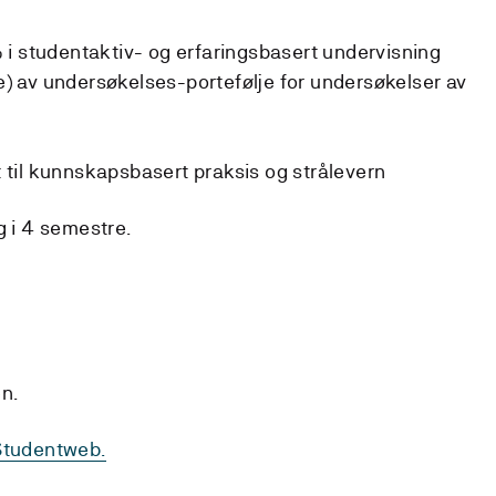
% i studentaktiv- og erfaringsbasert undervisning
e) av undersøkelses-portefølje for undersøkelser av
t til kunnskapsbasert praksis og strålevern
g i 4 semestre.
n.
Studentweb.