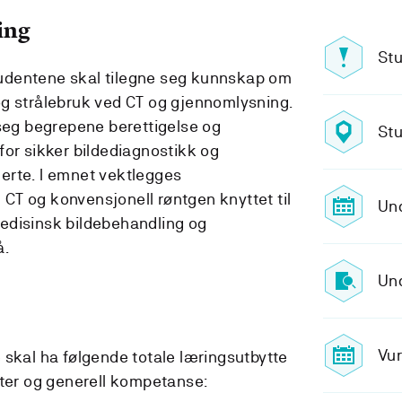
ing
Stu
 studentene skal tilegne seg kunnskap om
og strålebruk ved CT og gjennomlysning.
 seg begrepene berettigelse og
Stu
for sikker bildediagnostikk og
erte. I emnet vektlegges
T og konvensjonell røntgen knyttet til
Und
edisinsk bildebehandling og
å.
Und
Vur
 skal ha følgende totale læringsutbytte
eter og generell kompetanse: