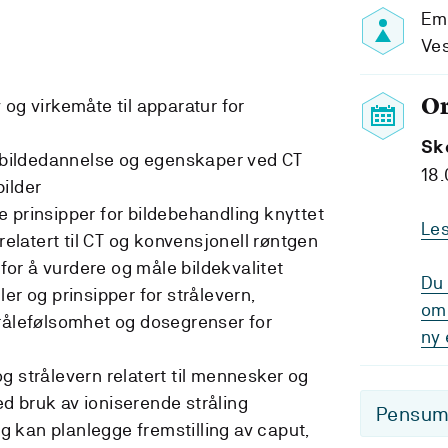
Em
Ve
O
og virkemåte til apparatur for
Sk
r bildedannelse og egenskaper ved CT
18.
ilder
 prinsipper for bildebehandling knyttet
Le
 relatert til CT og konvensjonell røntgen
or å vurdere og måle bildekvalitet
Du 
er og prinsipper for strålevern,
om 
rålefølsomhet og dosegrenser for
ny 
g strålevern relatert til mennesker og
ved bruk av ioniserende stråling
Pensum-
 og kan planlegge fremstilling av caput,