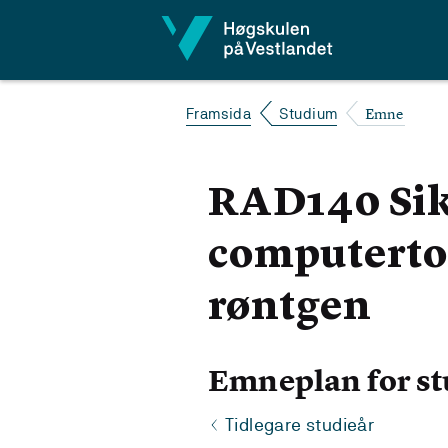
Hopp til innhald
Emne
Framsida
Studium
RAD140 Sik
computerto
røntgen
Emneplan for st
Tidlegare studieår