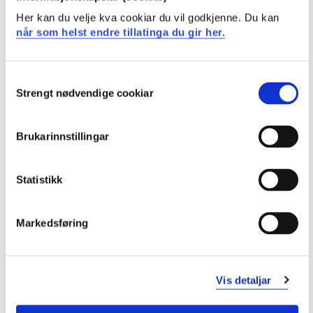
satellittposisjonering
Her kan du velje kva cookiar du vil godkjenne. Du kan
forklare sentrale begrep og prinsipper i lov, forskrift
når som helst endre tillatinga du gir her.
og relevante nasjonale standarder
Ferdigheter
Consent
Strengt nødvendige cookiar
Selection
vurdere ulike instrumenter med hensyn på praktisk
anvendelse
Brukarinnstillingar
vurdere ulike målemetoder og hensiktsmessig bruk
av disse
planlegge og gjennomføre målinger etter nasjonale
Statistikk
standarder
beregne og dokumentere målingene etter lovpålagte
standarder
Markedsføring
tolke beregningsrapporter og vurdere kvaliteten på
utført arbeid
Vis detaljar
Generell kompetanse