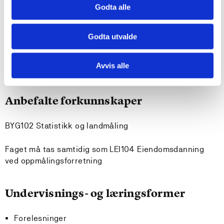
dokumentere prosjektet og læringsprosessen samt
Godta alle
skrive teknisk sluttrapport
Godta utvalde
Krav til forkunnskaper
Avvis alle
Ingen
Anbefalte forkunnskaper
BYG102 Statistikk og landmåling
Faget må tas samtidig som LEI104 Eiendomsdanning
ved oppmålingsforretning
Undervisnings- og læringsformer
Forelesninger