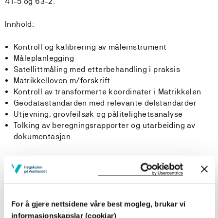
41-5 og 63-2.
Innhold:
Kontroll og kalibrering av måleinstrument
Måleplanlegging
Satellittmåling med etterbehandling i praksis
Matrikkelloven m/forskrift
Kontroll av transformerte koordinater i Matrikkelen
Geodatastandarden med relevante delstandarder
Utjevning, grovfeilsøk og pålitelighetsanalyse
Tolking av beregningsrapporter og utarbeiding av
dokumentasjon
Læringsutbytte
Kunnskap
For å gjere nettsidene våre best mogleg, brukar vi
redegjøre for hovedprinsippene og feilkildene ved
informasjonskapslar (cookiar)