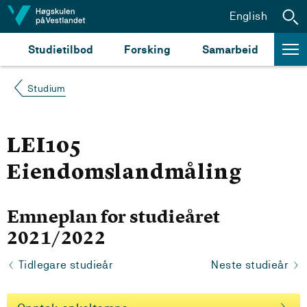
Hopp til innhald
English
Studietilbod
Forsking
Samarbeid
Studium
LEI105
Eiendomslandmåling
Emneplan for studieåret
2021/2022
Tidlegare studieår
Neste studieår