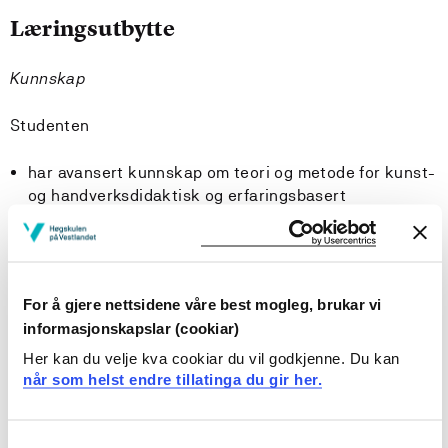
Læringsutbytte
Kunnskap
Studenten
har avansert kunnskap om teori og metode for kunst-
og handverksdidaktisk og erfaringsbasert
kunstfagleg forskningsarbeid
har inngåande innsikt i forskningsetiske spørsmål og
retningslinjer
viser inngåande oversikt over det kunst- og
For å gjere nettsidene våre best mogleg, brukar vi
handverksdidaktiske fagfeltet, og spesiell innsikt i
informasjonskapslar (cookiar)
valde problemområder
Her kan du velje kva cookiar du vil godkjenne. Du kan
når som helst endre tillatinga du gir her.
Ferdigheter
Studenten
Consent