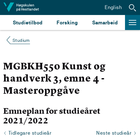
Hopp til innhald
English
Studietilbod
Forsking
Samarbeid
Studium
MGBKH550 Kunst og
handverk 3, emne 4 -
Masteroppgåve
Emneplan for studieåret
2021/2022
Tidlegare studieår
Neste studieår