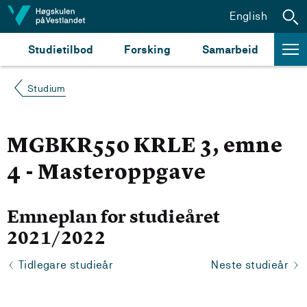
Hopp til innhald
English
Studietilbod
Forsking
Samarbeid
Studium
MGBKR550 KRLE 3, emne
4 - Masteroppgave
Emneplan for studieåret
2021/2022
Tidlegare studieår
Neste studieår