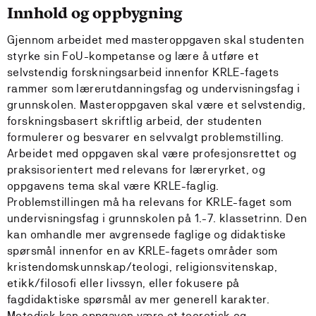
Innhold og oppbygning
Gjennom arbeidet med masteroppgaven skal studenten
styrke sin FoU-kompetanse og lære å utføre et
selvstendig forskningsarbeid innenfor KRLE-fagets
rammer som lærerutdanningsfag og undervisningsfag i
grunnskolen. Masteroppgaven skal være et selvstendig,
forskningsbasert skriftlig arbeid, der studenten
formulerer og besvarer en selvvalgt problemstilling.
Arbeidet med oppgaven skal være profesjonsrettet og
praksisorientert med relevans for læreryrket, og
oppgavens tema skal være KRLE-faglig.
Problemstillingen må ha relevans for KRLE-faget som
undervisningsfag i grunnskolen på 1.-7. klassetrinn. Den
kan omhandle mer avgrensede faglige og didaktiske
spørsmål innenfor en av KRLE-fagets områder som
kristendomskunnskap/teologi, religionsvitenskap,
etikk/filosofi eller livssyn, eller fokusere på
fagdidaktiske spørsmål av mer generell karakter.
Metodisk kan oppgaven være et teoretisk og