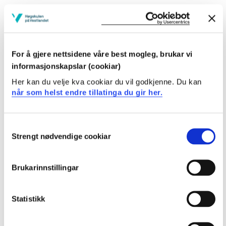
avansert kunnskap om forskningsfeltet og den faglige
bakgrunn for oppgavens tema
inngående kunnskap om vitenskapsteoretiske,
metodiske og forskningsetiske aspekter ved eget og
For å gjere nettsidene våre best mogleg, brukar vi
andres forskningsarbeid
informasjonskapslar (cookiar)
inngående kunnskap om det valgte temaets
Her kan du velje kva cookiar du vil godkjenne. Du kan
profesjons- og praksisrelevans og de fagdidaktiske
når som helst endre tillatinga du gir her.
implikasjonene av eget arbeid
Ferdigheter
Consent
Strengt nødvendige cookiar
Selection
Studenten kan:
Brukarinnstillingar
sette seg inn i et avgrenset forskningsfelt og
identifisere et kunnskapsbehov
utforme og besvare en selvvalgt problemstilling i et
Statistikk
KRLE-relatert forskningsarbeid
utarbeide og begrunne et egnet forskningsdesign og