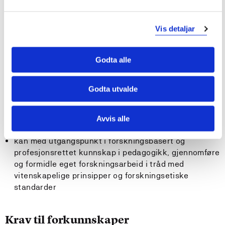
identifisere og drøfte profesjonsetiske spørsmål
kan legge til rette for samhandling i klasser og
grupper på trinn 1-7 og i ettertid kritisk analysere
Vis detaljar
aktiviteten
Generell kompetanse
Godta alle
Kandidaten
Godta utvalde
kan identifisere og analysere utfordringer i
skolehverdagen i en pluralistisk skole og utnytte
Avvis alle
muligheter den gir
kan med utgangspunkt i forskningsbasert og
profesjonsrettet kunnskap i pedagogikk, gjennomføre
og formidle eget forskningsarbeid i tråd med
vitenskapelige prinsipper og forskningsetiske
standarder
Krav til forkunnskaper