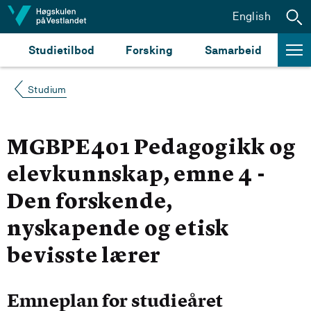
Hopp til innhald
English
Studietilbod
Forsking
Samarbeid
Studium
MGBPE401 Pedagogikk og
elevkunnskap, emne 4 -
Den forskende,
nyskapende og etisk
bevisste lærer
Emneplan for studieåret