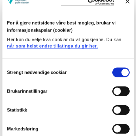
Kandidaten
har avansert kunnskap om elevens danning i et
For å gjere nettsidene våre best mogleg, brukar vi
pluralistisk samfunn
informasjonskapslar (cookiar)
har inngående kunnskap om skolens verdigrunnlag
kjenner godt til etiske teorier, prinsipper og verdier
Her kan du velje kva cookiar du vil godkjenne. Du kan
som kommer til anvendelse innenfor
når som helst endre tillatinga du gir her.
profesjonsetikken
har avanserte kunnskaper om ulike pedagogiske
grunnsyn og ulike vitenskapsteoretiske ståsted.
Consent
Strengt nødvendige cookiar
Selection
Ferdigheter
Brukarinnstillingar
Kandidaten
kan kritisk analysere og anvende skolens
Statistikk
verdigrunnlag i planlegging og gjennomføring av
undervisning
Markedsføring
kan anvende etisk teori og fagkunnskaper til å