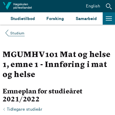
Hopp til innhald
English
Studietilbod
Forsking
Samarbeid
Studium
MGUMHV101 Mat og helse
1, emne 1 - Innføring i mat
og helse
Emneplan for studieåret
2021/2022
Tidlegare studieår