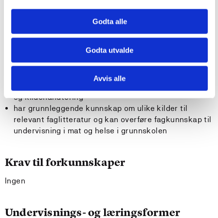
kostanbefalinger
Godta alle
Generell kompetanse
Godta utvalde
Kandidaten
har innsikt i relevante fagetiske problemstillinger
Avvis alle
har grunnleggende kunnskap om akademisk skriving
og kildehåndtering
har grunnleggende kunnskap om ulike kilder til
relevant faglitteratur og kan overføre fagkunnskap til
undervisning i mat og helse i grunnskolen
Krav til forkunnskaper
Ingen
Undervisnings- og læringsformer