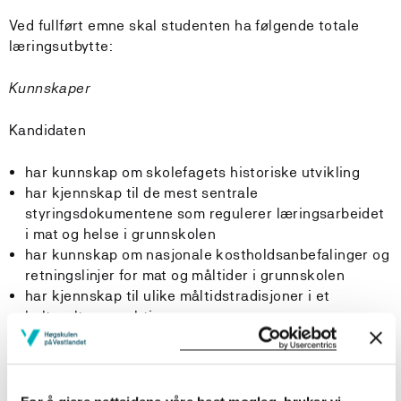
Ved fullført emne skal studenten ha følgende totale
læringsutbytte:
Kunnskaper
Kandidaten
har kunnskap om skolefagets historiske utvikling
har kjennskap til de mest sentrale
styringsdokumentene som regulerer læringsarbeidet
i mat og helse i grunnskolen
har kunnskap om nasjonale kostholdsanbefalinger og
retningslinjer for mat og måltider i grunnskolen
har kjennskap til ulike måltidstradisjoner i et
kulturelt perspektiv
har kunnskap om matvaregrupper og bearbeiding av
råvarer
har kunnskap om trygg mat og matvarers holdbarhet
har kunnskap om allergier/intoleranser