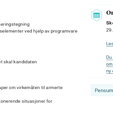
O
Sk
meringstegning
29.
selementer ved hjelp av programvare
Le
Du 
et skal kandidaten
om 
ny 
er om virkemåten til armerte
Pensum-
onerende situasjoner for