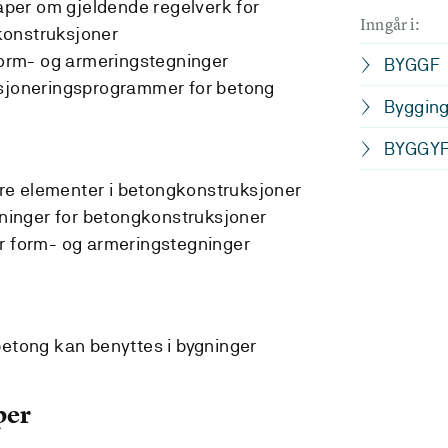
per om gjeldende regelverk for
Inngår i:
konstruksjoner
 form- og armeringstegninger
BYGGF
nsjoneringsprogrammer for betong
Bygging
BYGGY
e elementer i betongkonstruksjoner
inger for betongkonstruksjoner
or form- og armeringstegninger
betong kan benyttes i bygninger
per