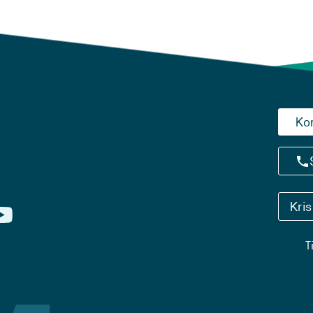
Ko
Kri
T