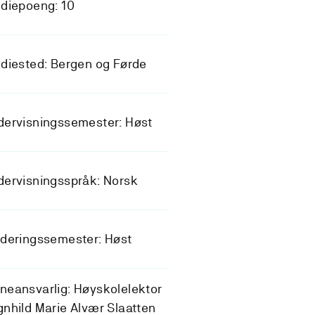
diepoeng: 10
diested: Bergen og Førde
dervisningssemester: Høst
ervisningsspråk: Norsk
deringssemester: Høst
eansvarlig: Høyskolelektor
nhild Marie Alvær Slaatten