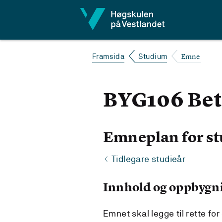
Hopp til innhald
Emne
Framsida
Studium
BYG106 Bet
Emneplan for st
Tidlegare studieår
Innhold og oppbygn
Emnet skal legge til rette for