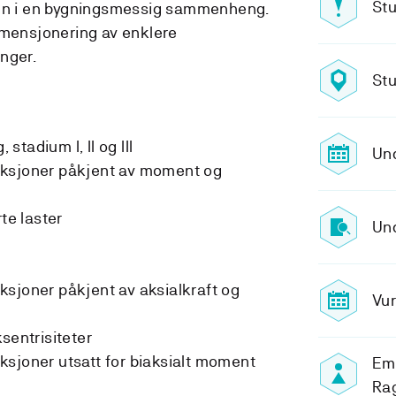
Stu
inn i en bygningsmessig sammenheng.
imensjonering av enklere
nger.
Stu
 stadium I, II og III
Un
uksjoner påkjent av moment og
te laster
Und
sjoner påkjent av aksialkraft og
Vur
sentrisiteter
sjoner utsatt for biaksialt moment
Emn
Rag