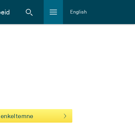
eid
English
 enkeltemne