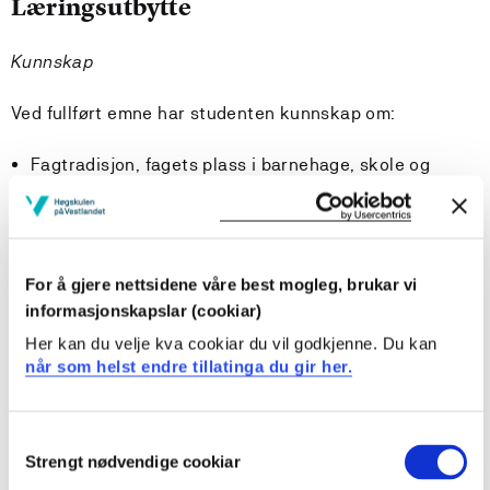
Læringsutbytte
Kunnskap
Ved fullført emne har studenten kunnskap om:
Fagtradisjon, fagets plass i barnehage, skole og
kulturliv
Fagteori
Fagdidaktikk
For å gjere nettsidene våre best mogleg, brukar vi
Ferdigheter
informasjonskapslar (cookiar)
Ved fullført emne kan studenten bruke:
Her kan du velje kva cookiar du vil godkjenne. Du kan
når som helst endre tillatinga du gir her.
Dramapedagogiske metoder og konvensjoner i arbeid
med ulike tema og inn i flere fag
Consent
Kropp og stemme i status- og rollearbeid
Strengt nødvendige cookiar
Selection