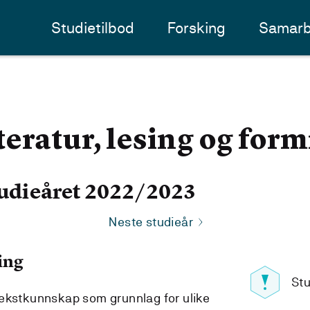
Studietilbod
Forsking
Samarb
eratur, lesing og form
udieåret 2022/2023
Neste studieår
ing
Stu
tekstkunnskap som grunnlag for ulike