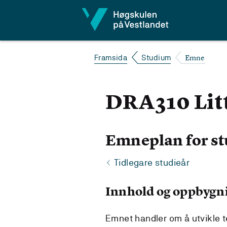
Hopp til innhald
Emne
Framsida
Studium
DRA310 Litt
Emneplan for st
Tidlegare studieår
Innhold og oppbygn
Emnet handler om å utvikle 