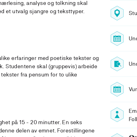
ærlesing, analyse og tolkning skal
d et utvalg sjangre og teksttyper.
Stu
Un
like erfaringer med poetiske tekster og
Und
kk. Studentene skal (gruppevis) arbeide
 tekster fra pensum for to ulike
Vur
Emn
Fol
ighet på 15 - 20 minutter. En seks
 denne delen av emnet. Forestillingene