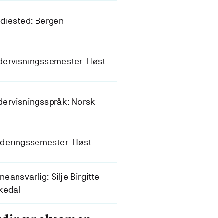
diested: Bergen
dervisningssemester: Høst
ervisningsspråk: Norsk
deringssemester: Høst
eansvarlig: Silje Birgitte
kedal