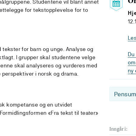
O
 målgruppene. Studentene vil blant annet
ilrettelegge for tekstopplevelse for to
Hj
12.
Le
tekster for barn og unge. Analyse og
Du 
ektlagt. I grupper skal studentene velge
om 
Denne skal analyseres og vurderes med
ny 
 perspektiver i norsk og drama.
Pensum-
tisk kompetanse og en utvidet
Formidlingsformen «Fra tekst til teater»
Inngår i: