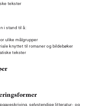
ske tekster
 i stand til å:
 for ulike målgrupper
iale knyttet til romaner og bildebøker
tiske tekster
per
læringsformer
gaveskriving, selvstendige litteratur- og