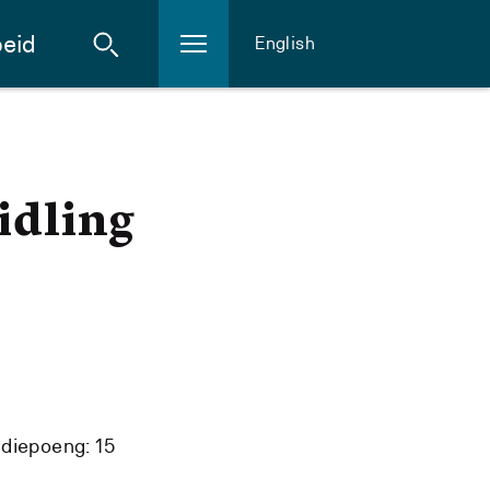
eid
English
idling
diepoeng: 15