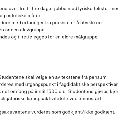
tene over tre til fire dager jobbe med lyriske tekster me
 og estetiske måter.
dere med erfaringer fra praksis for å utvikle en
r en annen elevgruppe.
arbeides og tilrettelegges for en eldre målgruppe
. Studentene skal velge en av tekstene fra pensum.
rderes med utgangspunkt i fagdidaktiske perspektiver 
 et omfang på inntil 1500 ord. Studentene gjøres kje
bligatoriske læringsaktivitetetn ved emnestart.
ngsaktivitetene vurderes som godkjent/ikke godkjent.