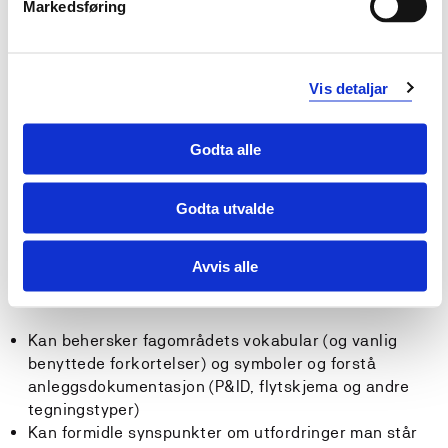
Markedsføring
struktur.
Kan utforme sikkerhetstekniske beslutningsunderlag
basert på sannsynlighet og konsekvens, og kan bidra
ved utforming av industrianleggs risiko- og
Vis detaljar
beredskapsanalyser.
Kan identifisere risikotopper ved f.eks bruk av
Godta alle
HAZID/HAZOP/LOPA og identifisere gap/nødvendig
SIL-nivå. Kunne forslå relevante kostnads­effektive
tiltak evt inkludert i en ALARP vurdering.
Godta utvalde
- Generell kompetanse
Avvis alle
Kandidaten:
Kan behersker fagområdets vokabular (og vanlig
benyttede forkortelser) og symboler og forstå
anleggsdokumentasjon (P&ID, flytskjema og andre
tegningstyper)
Kan formidle synspunkter om utfordringer man står