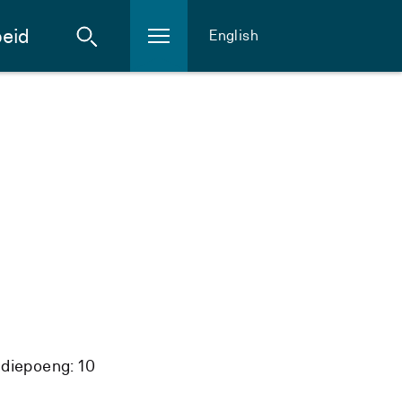
eid
English
diepoeng: 10