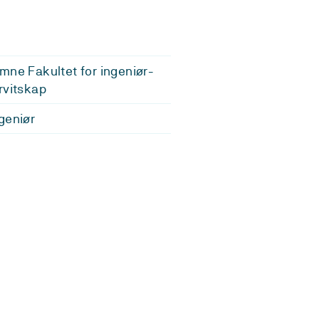
mne Fakultet for ingeniør-
rvitskap
geniør