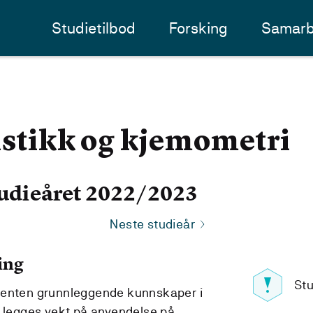
Studietilbod
Forsking
Samarb
istikk og kjemometri
udieåret 2022/2023
Neste studieår
ing
Stu
denten grunnleggende kunnskaper i
t legges vekt på anvendelse på