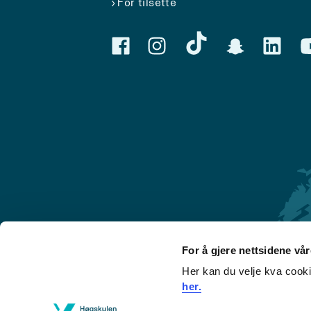
For tilsette
For å gjere nettsidene vå
Her kan du velje kva cook
Førde
her.
Sogndal