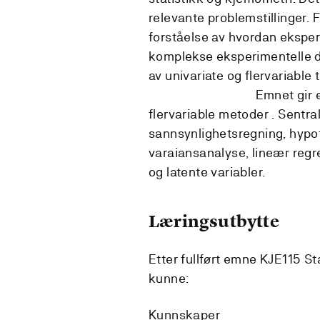
relevante problemstillinger. 
forståelse av hvordan ekspe
komplekse eksperimentelle da
av univariate og
Emnet gir en innførin
flervariable metoder . Sentral
sannsynlighetsregning, hypot
varaiansanalyse, lineær regr
og latente variabler.
Læringsutbytte
Etter fullført emne KJE115 St
kunne:
Kunnskaper