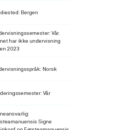
diested: Bergen
ervisningssemester: Vår.
et har ikke undervisning
ren 2023
ervisningsspråk: Norsk
deringssemester: Vår
neansvarlig:
rsteamanuensis Signe
einkopf og Førsteamanuensis