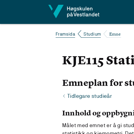
Hopp til innhald
Emne
Framsida
Studium
KJE115 Stat
Emneplan for st
Tidlegare studieår
Innhold og oppbygn
Målet med emnet er å gi stu
statistikk og kjemometri. De