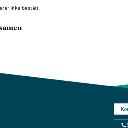
arer ikke bestått.
ksamen
Ko