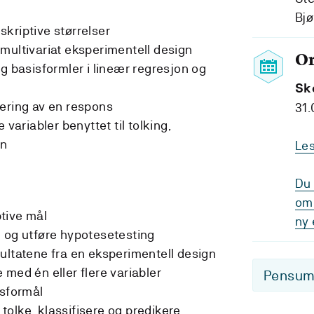
Bjø
kriptive størrelser
multivariat eksperimentell design
O
g basisformler i lineær regresjon og
Sk
ering av en respons
31.
 variabler benyttet til tolking,
on
Le
Du 
om 
tive mål
ny 
 og utføre hypotesetesting
ultatene fra en eksperimentell design
med én eller flere variabler
Pensum-
gsformål
å tolke, klassifisere og predikere