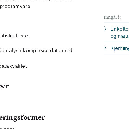
 programvare
Inngår i:
Enkelte
stiske tester
og natu
Kjemiin
v å analyse komplekse data med
datakvalitet
per
læringsformer