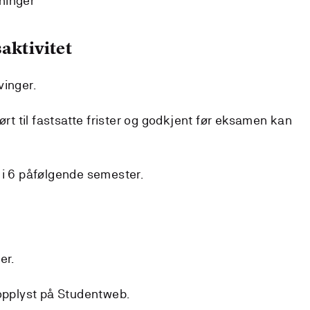
ninger
aktivitet
vinger.
 til fastsatte frister og godkjent før eksamen kan
 i 6 påfølgende semester.
er.
 opplyst på Studentweb.