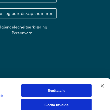
se- og beredskapsnummer
ilgjengelegheitserklæring
Personvern
Godta alle
ir
Godta utvalde