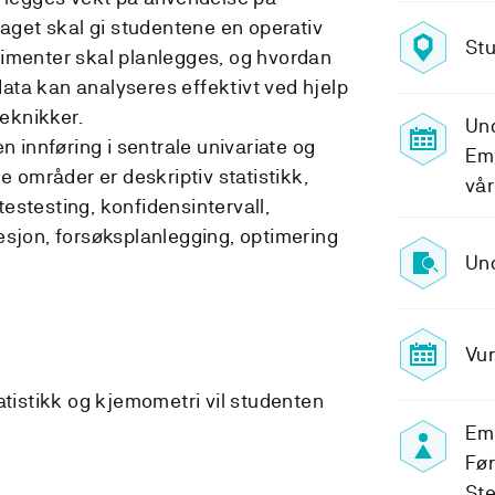
Faget skal gi studentene en operativ
Stu
rimenter skal planlegges, og hvordan
ta kan analyseres effektivt ved hjelp
 flervariable teknikker.
Und
g i sentrale univariate og
Emn
e områder er deskriptiv statistikk,
vå
estesting, konfidensintervall,
esjon, forsøksplanlegging, optimering
Und
Vur
atistikk og kjemometri vil studenten
Em
Fø
St