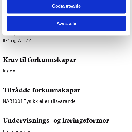
Godta utvalde
- Generell kompetanse:
Avvis alle
Faget dekkar relevante IMO krav på operativt nivå og
leiingsnivå som skildra i STCW 78 as amended, tabell A-
II/1 og A-II/2.
Krav til forkunnskapar
Ingen.
Tilrådde forkunnskapar
NAB1001 Fysikk eller tilsvarande.
Undervisnings- og læringsformer
Førelesingar