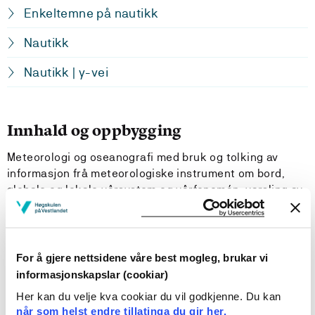
Enkeltemne på nautikk
Nautikk
Nautikk | y-vei
Innhald og oppbygging
Meteorologi og oseanografi med bruk og tolking av
informasjon frå meteorologiske instrument om bord,
globale og lokale vêrsystem og vêrfenomén, varsling av
vêr på grunnlag av synoptiske kart og anna informasjon,
havstraumar og djupnetilhøve, bølgjer og bølgjemønster,
isdanning og istilhøve, i tillegg til tidevatn og
tidevatnstraumar.
For å gjere nettsidene våre best mogleg, brukar vi
informasjonskapslar (cookiar)
Læringsutbytte
Her kan du velje kva cookiar du vil godkjenne. Du kan
når som helst endre tillatinga du gir her.