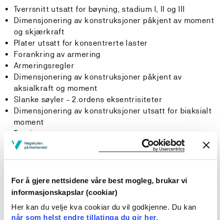
Tverrsnitt utsatt for bøyning, stadium I, II og III
Dimensjonering av konstruksjoner påkjent av moment
og skjærkraft
Plater utsatt for konsentrerte laster
Forankring av armering
Armeringsregler
Dimensjonering av konstruksjoner påkjent av
aksialkraft og moment
Slanke søyler - 2.ordens eksentrisiteter
Dimensjonering av konstruksjoner utsatt for biaksialt
moment
Torsjon
Prinsipp for flatdekker
Beregning av nedbøyning
Beregning av rissvidder
Prinsipper for form- og armeringstegning
For å gjere nettsidene våre best mogleg, brukar vi
Beregning av konstruksjonselementer ved hjelp av
informasjonskapslar (cookiar)
programvare
Her kan du velje kva cookiar du vil godkjenne. Du kan
når som helst endre tillatinga du gir her.