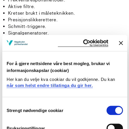
Aktive filtre.
Kretser brukt i måleteknikken.
Presisjonslikkerettere.
Schmitt-triggere.
Signalgeneratorer.
Strømforsyninger.
Simuleringer.
Laboratoriearbeid der en skal konstruere kretser.
For å gjere nettsidene våre best mogleg, brukar vi
Læringsutbytte
informasjonskapslar (cookiar)
Her kan du velje kva cookiar du vil godkjenne. Du kan
når som helst endre tillatinga du gir her.
Kunnskaper
Kandidaten har kunnskap om:
Consent
Strengt nødvendige cookiar
Selection
opampers egenskaper
forskjellige lineære og ulineære kretser
kretstekniske metoder brukt i lineære kretser
Brukarinnstillingar