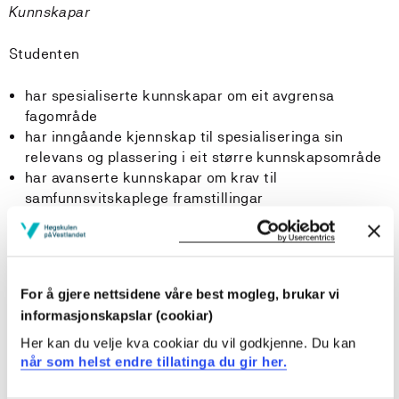
Kunnskapar
Studenten
har spesialiserte kunnskapar om eit avgrensa
fagområde
har inngåande kjennskap til spesialiseringa sin
relevans og plassering i eit større kunnskapsområde
har avanserte kunnskapar om krav til
samfunnsvitskaplege framstillingar
Ferdigheiter
Studenten
For å gjere nettsidene våre best mogleg, brukar vi
informasjonskapslar (cookiar)
kan utforme eit forskingsprosjekt, samle inn og
Her kan du velje kva cookiar du vil godkjenne. Du kan
analysere data.
når som helst endre tillatinga du gir her.
kan handtere forskingsetiske utfordringar relevant
for sitt forskingsprosjekt