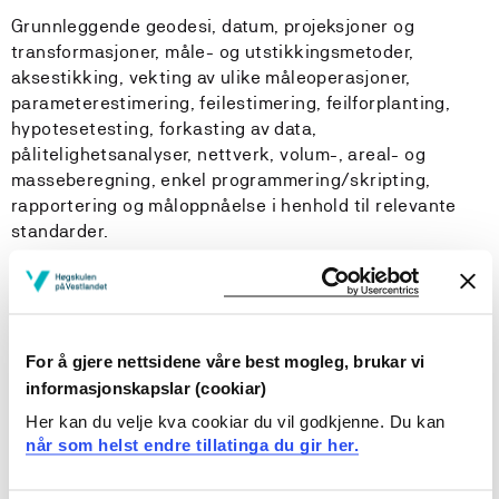
Grunnleggende geodesi, datum, projeksjoner og
transformasjoner, måle- og utstikkingsmetoder,
aksestikking, vekting av ulike måleoperasjoner,
parameterestimering, feilestimering, feilforplanting,
hypotesetesting, forkasting av data,
pålitelighetsanalyser, nettverk, volum-, areal- og
masseberegning, enkel programmering/skripting,
rapportering og måloppnåelse i henhold til relevante
standarder.
Læringsutbytte
Kunnskaper
For å gjere nettsidene våre best mogleg, brukar vi
informasjonskapslar (cookiar)
Kunne beskrive grunnleggende begreper innen
Her kan du velje kva cookiar du vil godkjenne. Du kan
geodesi.
når som helst endre tillatinga du gir her.
Kunne gjengi basisegenskaper til aktuelle datum og
projeksjonssystemer.