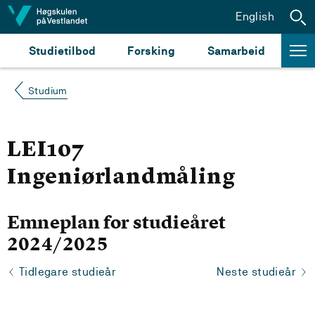
Hopp til innhald
English
Studietilbod
Forsking
Samarbeid
Studium
LEI107
Ingeniørlandmåling
Emneplan for studieåret
2024/2025
Tidlegare studieår
Neste studieår