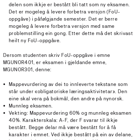
delen som ikkje er bestått bli tatt som ny eksamen.
Det er mogeleg å levere forbetra versjon (FoU-
oppgåve) i påfølgjande semester. Det er berre
mogeleg å levere forbetra versjon med same
problemstilling ein gong. Etter dette må det skrivast
heilt ny FoU-oppgåve.
Dersom studenten skriv FoU-oppgåve i emne
MGUNOR401, er eksamen i gjeldande emne,
MGUNOR301, denne:
Mappevurdering av dei to innleverte tekstane som
står under «obligatoriske læringsaktivitetar». Den
eine skal vera på bokmål, den andre på nynorsk.
Munnleg eksamen.
Vekting: Mappevurdering 60% og munnleg eksamen
40%. Karakterskala: A-F, der F svarar til ikkje
bestått. Begge delar må være bestått for å få
karakter i emnet. Ved ikkje bestått på ein av delane,