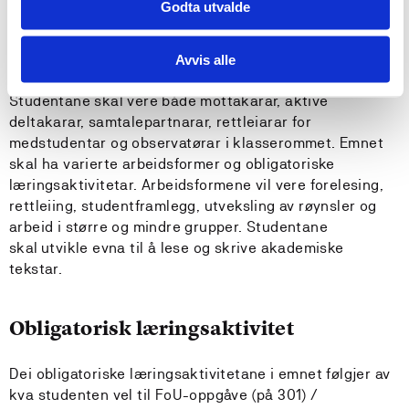
og tekstkunnskap.
Godta utvalde
Avvis alle
Undervisnings- og læringsformer
Studentane skal vere både mottakarar, aktive
deltakarar, samtalepartnarar, rettleiarar for
medstudentar og observatørar i klasserommet. Emnet
skal ha varierte arbeidsformer og obligatoriske
læringsaktivitetar. Arbeidsformene vil vere forelesing,
rettleiing, studentframlegg, utveksling av røynsler og
arbeid i større og mindre grupper. Studentane
skal utvikle evna til å lese og skrive akademiske
tekstar.
Obligatorisk læringsaktivitet
Dei obligatoriske læringsaktivitetane i emnet følgjer av
kva studenten vel til FoU-oppgåve (på 301) /