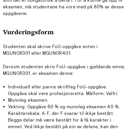
som det er obligatorisk å delta i. For å kunne gå opp til
eksamen, må studentane ha vore med på 80% av desse
oppgåvene.
Vurderingsform
Studenten skal skrive FoU-oppgåve enten i
MGUNOR301 eller MGUNOR401.
Dersom studenten skriv FoU-oppgåve i gjeldande emne,
MGUNOR301, er eksamen denne:
Individuell eller parvis skriftleg FoU-oppgåve.
Oppgåva skal vere profesjonsretta. Målform: Valfri.
Munnleg eksamen.
Vekting: Oppgåve 60 % og munnleg eksamen 40 %.
Karakterskala: A-F, der F svarar til ikkje bestått.
Begge delar må være bestått for å få karakter i
emnet. Ved ikkje bestått på ein av delane, kan den