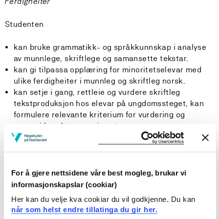
Ferdigheiter
Studenten
kan bruke grammatikk- og språkkunnskap i analyse
av munnlege, skriftlege og samansette tekstar.
kan gi tilpassa opplæring for minoritetselevar med
ulike ferdigheiter i munnleg og skriftleg norsk.
kan setje i gang, rettleie og vurdere skriftleg
tekstproduksjon hos elevar på ungdomssteget, kan
formulere relevante kriterium for vurdering og
grunngi karakterane ein set.
kan lese, tolke og reflektere over akademiske
fagtekstar på norsk, skandinaviske språk og engelsk.
kan skrive akademiske fagtekstar på nynorsk og
bokmål.
For å gjere nettsidene våre best mogleg, brukar vi
informasjonskapslar (cookiar)
Generell kompetanse
Her kan du velje kva cookiar du vil godkjenne. Du kan
når som helst endre tillatinga du gir her.
Studenten