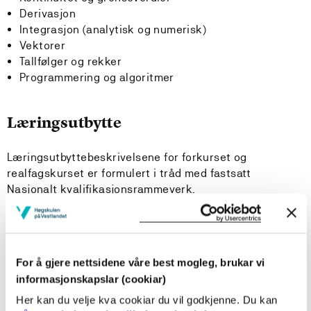
Derivasjon
Integrasjon (analytisk og numerisk)
Vektorer
Tallfølger og rekker
Programmering og algoritmer
Læringsutbytte
Læringsutbyttebeskrivelsene for forkurset og
realfagskurset er formulert i tråd med fastsatt
Nasjonalt kvalifikasjonsrammeverk.
Kunnskap
Kandidaten har grunnleggende kunnskap om
For å gjere nettsidene våre best mogleg, brukar vi
matematikk som fundament for dagens teknologiske
informasjonskapslar (cookiar)
samfunn.
Her kan du velje kva cookiar du vil godkjenne. Du kan
Kandidaten har kunnskap om matematiske tema som