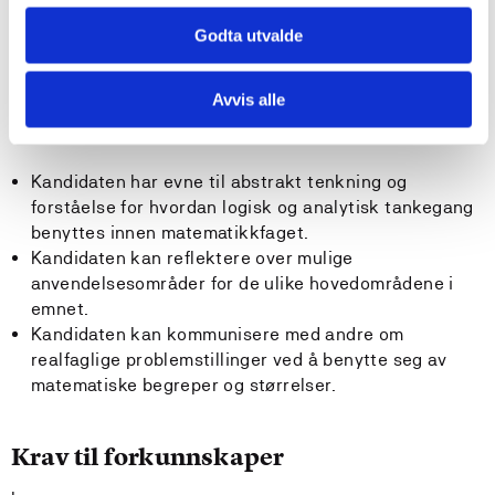
Kandidaten kan uttrykke seg presist ved bruk av
matematisk notasjon.
Godta utvalde
Kandidaten kan bruke programmering til å utføre
enkle numeriske beregninger.
Avvis alle
Generell kompetanse
Kandidaten har evne til abstrakt tenkning og
forståelse for hvordan logisk og analytisk tankegang
benyttes innen matematikkfaget.
Kandidaten kan reflektere over mulige
anvendelsesområder for de ulike hovedområdene i
emnet.
Kandidaten kan kommunisere med andre om
realfaglige problemstillinger ved å benytte seg av
matematiske begreper og størrelser.
Krav til forkunnskaper