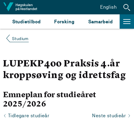
Hopp til innhald
English
Studietilbod
Forsking
Samarbeid
Studium
LUPEKP400 Praksis 4.år
kroppsøving og idrettsfag
Emneplan for studieåret
2025/2026
Tidlegare studieår
Neste studieår