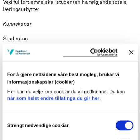
Ved fullført emne skal studenten ha følgjande totale
læringsutbytte:
Kunnskapar
Studenten
har kunnskap om læring, læreprosessar,
arbeidsmåtar, læremidlar og vurderingsformer som
særpregar kroppsøving og idrettsfag
For å gjere nettsidene våre best mogleg, brukar vi
har inngåande kunnskap om samspelet mellom elevar
og mellom elev og lærar, om skuleleiing, klasseleiing,
informasjonskapslar (cookiar)
teamarbeid og skule-heimsamarbeid
Her kan du velje kva cookiar du vil godkjenne. Du kan
har kunnskap om læraren sin rolle som
når som helst endre tillatinga du gir her.
kulturformidlar
Ferdigheiter
Consent
Strengt nødvendige cookiar
Selection
Studenten